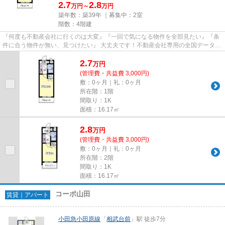
2.7
2.8
万円～
万円
築年数：築39年 ｜募集中：
2室
階数：4階建
『何度も不動産会社に行くのは大変』『一回で気になる物件を全部見たい』『条
件に合う物件が無い、見つけたい』 大丈夫です！不動産会社専用の全国データベ
ースを利用して、エリアを問...
2.7
万
円
(管理費・共益費 3,000円)
敷：0ヶ月｜礼：0ヶ月
所在階：1階
間取り：1K
面積：16.17㎡
2.8
万
円
(管理費・共益費 3,000円)
敷：0ヶ月｜礼：0ヶ月
所在階：2階
間取り：1K
面積：16.17㎡
コーポ山田
賃貸｜アパート
小田急小田原線
「
相武台前
」駅 徒歩7分