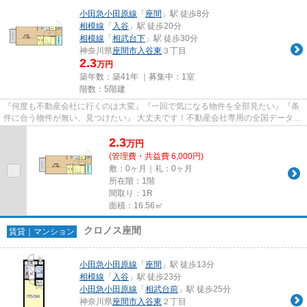
小田急小田原線
「
座間
」駅 徒歩8分
相模線
「
入谷
」駅 徒歩20分
相模線
「
相武台下
」駅 徒歩30分
神奈川県
座間市
入谷東
３丁目
2.3
万円
築年数：築41年 ｜募集中：
1室
階数：5階建
『何度も不動産会社に行くのは大変』『一回で気になる物件を全部見たい』『条
件に合う物件が無い、見つけたい』 大丈夫です！不動産会社専用の全国データベ
ースを利用して、エリアを問...
2.3
万
円
(管理費・共益費 6,000円)
敷：0ヶ月｜礼：0ヶ月
所在階：1階
間取り：1R
面積：16.56㎡
クロノス座間
賃貸｜マンション
小田急小田原線
「
座間
」駅 徒歩13分
相模線
「
入谷
」駅 徒歩23分
小田急小田原線
「
相武台前
」駅 徒歩25分
神奈川県
座間市
入谷東
２丁目