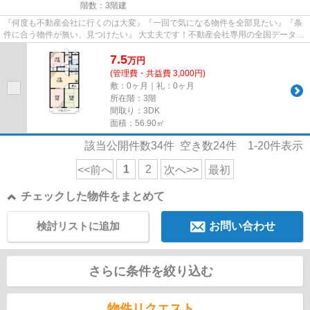
階数：3階建
『何度も不動産会社に行くのは大変』『一回で気になる物件を全部見たい』『条
件に合う物件が無い、見つけたい』 大丈夫です！不動産会社専用の全国データベ
ースを利用して、エリアを問...
7.5
万
円
(管理費・共益費 3,000円)
敷：0ヶ月｜礼：0ヶ月
所在階：3階
間取り：3DK
面積：56.90㎡
該当公開件数
34
件 空き数
24
件
1-20
件表示
1
2
<<前へ
次へ>>
最初
チェックした物件をまとめて
検討リストに追加
お問い合わせ
さらに条件を絞り込む
物件リクエスト