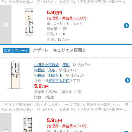
件に合う物件が無い、見つけたい』 大丈夫です！不動産会社専用の全国データベ
ースを利用して、エリアを問...
5.9
万
円
(管理費・共益費 5,000円)
敷：1ヶ月｜礼：1ヶ月
所在階：1階
間取り：1K
面積：19.49㎡
アザーレ・キュリオス座間Ｂ
賃貸｜アパート
小田急小田原線
「
座間
」駅 徒歩8分
相模線
「
入谷
」駅 徒歩17分
相模線
「
相武台下
」駅 徒歩25分
神奈川県
座間市
入谷西
３丁目
5.9
万円
築年数：築2年 ｜募集中：
1室
階数：2階建
『何度も不動産会社に行くのは大変』『一回で気になる物件を全部見たい』『条
件に合う物件が無い、見つけたい』 大丈夫です！不動産会社専用の全国データベ
ースを利用して、エリアを問...
5.9
万
円
(管理費・共益費 4,000円)
敷：0ヶ月｜礼：0ヶ月