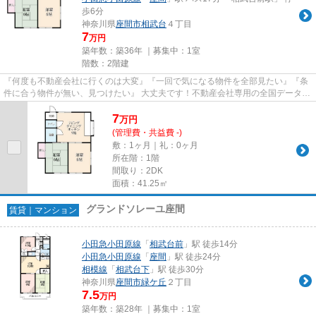
歩6分
神奈川県
座間市
相武台
４丁目
7
万円
築年数：築36年 ｜募集中：
1室
階数：2階建
『何度も不動産会社に行くのは大変』『一回で気になる物件を全部見たい』『条
件に合う物件が無い、見つけたい』 大丈夫です！不動産会社専用の全国データベ
ースを利用して、エリアを問...
7
万
円
(管理費・共益費 -)
敷：1ヶ月｜礼：0ヶ月
所在階：1階
間取り：2DK
面積：41.25㎡
グランドソレーユ座間
賃貸｜マンション
小田急小田原線
「
相武台前
」駅 徒歩14分
小田急小田原線
「
座間
」駅 徒歩24分
相模線
「
相武台下
」駅 徒歩30分
神奈川県
座間市
緑ケ丘
２丁目
7.5
万円
築年数：築28年 ｜募集中：
1室