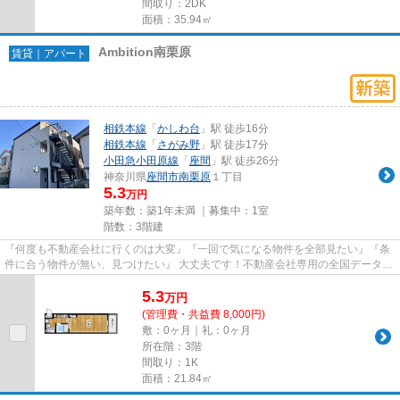
間取り：2DK
面積：35.94㎡
Ambition南栗原
賃貸｜アパート
相鉄本線
「
かしわ台
」駅 徒歩16分
相鉄本線
「
さがみ野
」駅 徒歩17分
小田急小田原線
「
座間
」駅 徒歩26分
神奈川県
座間市
南栗原
１丁目
5.3
万円
築年数：築1年未満 ｜募集中：
1室
階数：3階建
『何度も不動産会社に行くのは大変』『一回で気になる物件を全部見たい』『条
件に合う物件が無い、見つけたい』 大丈夫です！不動産会社専用の全国データベ
ースを利用して、エリアを問...
5.3
万
円
(管理費・共益費 8,000円)
敷：0ヶ月｜礼：0ヶ月
所在階：3階
間取り：1K
面積：21.84㎡