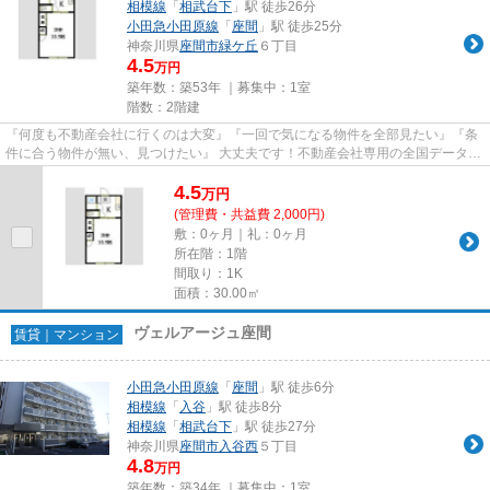
相模線
「
相武台下
」駅 徒歩26分
小田急小田原線
「
座間
」駅 徒歩25分
神奈川県
座間市
緑ケ丘
６丁目
4.5
万円
築年数：築53年 ｜募集中：
1室
階数：2階建
『何度も不動産会社に行くのは大変』『一回で気になる物件を全部見たい』『条
件に合う物件が無い、見つけたい』 大丈夫です！不動産会社専用の全国データベ
ースを利用して、エリアを問...
4.5
万
円
(管理費・共益費 2,000円)
敷：0ヶ月｜礼：0ヶ月
所在階：1階
間取り：1K
面積：30.00㎡
ヴェルアージュ座間
賃貸｜マンション
小田急小田原線
「
座間
」駅 徒歩6分
相模線
「
入谷
」駅 徒歩8分
相模線
「
相武台下
」駅 徒歩27分
神奈川県
座間市
入谷西
５丁目
4.8
万円
築年数：築34年 ｜募集中：
1室