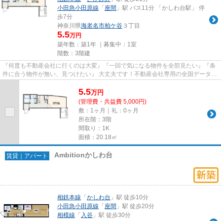
小田急小田原線
「
座間
」駅 バス11分 「かしわ台駅」 停
歩7分
神奈川県
海老名市
柏ケ谷
３丁目
5.5
万円
築年数：築1年 ｜募集中：
1室
階数：3階建
『何度も不動産会社に行くのは大変』『一回で気になる物件を全部見たい』『条
件に合う物件が無い、見つけたい』 大丈夫です！不動産会社専用の全国データベ
ースを利用して、エリアを問...
5.5
万
円
(管理費・共益費 5,000円)
敷：1ヶ月｜礼：0ヶ月
所在階：3階
間取り：1K
面積：20.18㎡
Ambitionかしわ台
賃貸｜アパート
相鉄本線
「
かしわ台
」駅 徒歩10分
小田急小田原線
「
座間
」駅 徒歩20分
相模線
「
入谷
」駅 徒歩30分