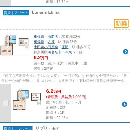
面積：18.72㎡
Lunaris Ebina
賃貸｜アパート
相模線
「
海老名
」駅 徒歩20分
相模線
「
入谷
」駅 徒歩23分
小田急小田原線
「
座間
」駅 徒歩30分
神奈川県
海老名市
下今泉
５丁目
6.2
万円
築年数：築1年未満 ｜募集中：
1室
階数：2階建
『何度も不動産会社に行くのは大変』『一回で気になる物件を全部見たい』『条
件に合う物件が無い、見つけたい』 大丈夫です！不動産会社専用の全国データベ
ースを利用して、エリアを問...
6.2
万
円
(管理費・共益費 7,000円)
敷：0ヶ月｜礼：0ヶ月
所在階：2階
間取り：1K
面積：22.46㎡
リブリ・モア
賃貸｜マンション