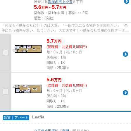
神奈川県
海老名市
上今泉
５丁目
5.6
5.7
万円～
万円
築年数：築1年未満 ｜募集中：
2室
階数：3階建
『何度も不動産会社に行くのは大変』『一回で気になる物件を全部見たい』『条
件に合う物件が無い、見つけたい』 大丈夫です！不動産会社専用の全国データベ
ースを利用して、エリアを問...
5.7
万
円
(管理費・共益費 8,000円)
敷：0ヶ月｜礼：0ヶ月
所在階：1階
間取り：1K
面積：25.30㎡
5.6
万
円
(管理費・共益費 8,000円)
敷：0ヶ月｜礼：0ヶ月
所在階：2階
間取り：1K
面積：23.00㎡
Leafia
賃貸｜アパート
小田急小田原線
「
座間
」駅 徒歩8分