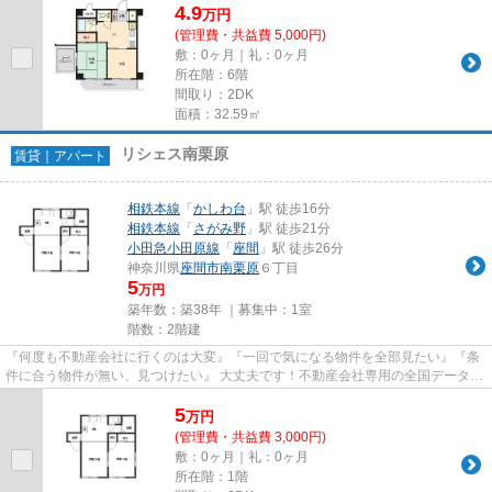
4.9
万
円
(管理費・共益費 5,000円)
敷：0ヶ月｜礼：0ヶ月
所在階：6階
間取り：2DK
面積：32.59㎡
リシェス南栗原
賃貸｜アパート
相鉄本線
「
かしわ台
」駅 徒歩16分
相鉄本線
「
さがみ野
」駅 徒歩21分
小田急小田原線
「
座間
」駅 徒歩26分
神奈川県
座間市
南栗原
６丁目
5
万円
築年数：築38年 ｜募集中：
1室
階数：2階建
『何度も不動産会社に行くのは大変』『一回で気になる物件を全部見たい』『条
件に合う物件が無い、見つけたい』 大丈夫です！不動産会社専用の全国データベ
ースを利用して、エリアを問...
5
万
円
(管理費・共益費 3,000円)
敷：0ヶ月｜礼：0ヶ月
所在階：1階