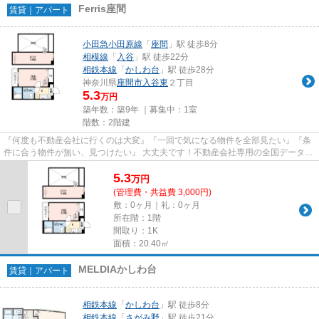
Ferris座間
賃貸｜アパート
小田急小田原線
「
座間
」駅 徒歩8分
相模線
「
入谷
」駅 徒歩22分
相鉄本線
「
かしわ台
」駅 徒歩28分
神奈川県
座間市
入谷東
２丁目
5.3
万円
築年数：築9年 ｜募集中：
1室
階数：2階建
『何度も不動産会社に行くのは大変』『一回で気になる物件を全部見たい』『条
件に合う物件が無い、見つけたい』 大丈夫です！不動産会社専用の全国データベ
ースを利用して、エリアを問...
5.3
万
円
(管理費・共益費 3,000円)
敷：0ヶ月｜礼：0ヶ月
所在階：1階
間取り：1K
面積：20.40㎡
MELDIAかしわ台
賃貸｜アパート
相鉄本線
「
かしわ台
」駅 徒歩8分
相鉄本線
「
さがみ野
」駅 徒歩21分