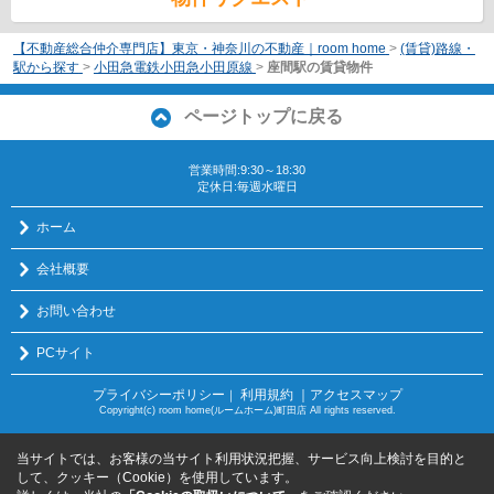
【不動産総合仲介専門店】東京・神奈川の不動産｜room home
>
(賃貸)路線・
駅から探す
>
小田急電鉄小田急小田原線
>
座間駅の賃貸物件
ページトップに戻る
営業時間:9:30～18:30
定休日:毎週水曜日
ホーム
会社概要
お問い合わせ
PCサイト
プライバシーポリシー
利用規約
｜アクセスマップ
｜
Copyright(c) room home(ルームホーム)町田店 All rights reserved.
当サイトでは、お客様の当サイト利用状況把握、サービス向上検討を目的と
して、クッキー（Cookie）を使用しています。