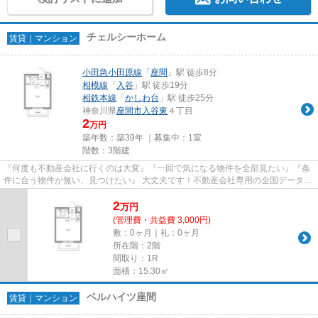
チェルシーホーム
賃貸｜マンション
小田急小田原線
「
座間
」駅 徒歩8分
相模線
「
入谷
」駅 徒歩19分
相鉄本線
「
かしわ台
」駅 徒歩25分
神奈川県
座間市
入谷東
４丁目
2
万円
築年数：築39年 ｜募集中：
1室
階数：3階建
『何度も不動産会社に行くのは大変』『一回で気になる物件を全部見たい』『条
件に合う物件が無い、見つけたい』 大丈夫です！不動産会社専用の全国データベ
ースを利用して、エリアを問...
2
万
円
(管理費・共益費 3,000円)
敷：0ヶ月｜礼：0ヶ月
所在階：2階
間取り：1R
面積：15.30㎡
ベルハイツ座間
賃貸｜マンション