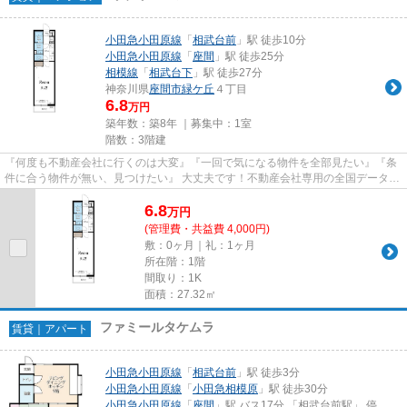
小田急小田原線
「
相武台前
」駅 徒歩10分
小田急小田原線
「
座間
」駅 徒歩25分
相模線
「
相武台下
」駅 徒歩27分
神奈川県
座間市
緑ケ丘
４丁目
6.8
万円
築年数：築8年 ｜募集中：
1室
階数：3階建
『何度も不動産会社に行くのは大変』『一回で気になる物件を全部見たい』『条
件に合う物件が無い、見つけたい』 大丈夫です！不動産会社専用の全国データベ
ースを利用して、エリアを問...
6.8
万
円
(管理費・共益費 4,000円)
敷：0ヶ月｜礼：1ヶ月
所在階：1階
間取り：1K
面積：27.32㎡
ファミールタケムラ
賃貸｜アパート
小田急小田原線
「
相武台前
」駅 徒歩3分
小田急小田原線
「
小田急相模原
」駅 徒歩30分
小田急小田原線
「
座間
」駅 バス17分 「相武台前駅」 停