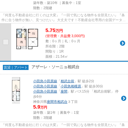
築年数：築10年 ｜募集中：
1室
階数：2階建
『何度も不動産会社に行くのは大変』『一回で気になる物件を全部見たい』『条
件に合う物件が無い、見つけたい』 大丈夫です！不動産会社専用の全国データベ
ースを利用して、エリアを問...
5.75
万
円
(管理費・共益費 3,000円)
敷：0ヶ月｜礼：0ヶ月
所在階：2階
間取り：1R
面積：21.54㎡
アザーレ・ソーニョ相武台
賃貸｜アパート
小田急小田原線
「
相武台前
」駅 徒歩2分
小田急小田原線
「
小田急相模原
」駅 徒歩30分
小田急小田原線
「
座間
」駅 バス15分 「相武台前駅」 停
歩6分
神奈川県
座間市
相武台
３丁目
5.9
万円
築年数：築1年 ｜募集中：
1室
階数：3階建
『何度も不動産会社に行くのは大変』『一回で気になる物件を全部見たい』『条