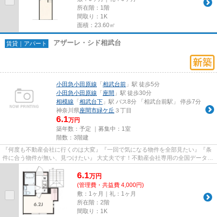
所在階：1階
間取り：1K
面積：23.60㎡
アザーレ・シド相武台
賃貸｜アパート
小田急小田原線
「
相武台前
」駅 徒歩5分
小田急小田原線
「
座間
」駅 徒歩30分
相模線
「
相武台下
」駅 バス8分 「相武台前駅」 停歩7分
神奈川県
座間市
緑ケ丘
３丁目
6.1
万円
築年数：予定 ｜募集中：
1室
階数：3階建
『何度も不動産会社に行くのは大変』『一回で気になる物件を全部見たい』『条
件に合う物件が無い、見つけたい』 大丈夫です！不動産会社専用の全国データベ
ースを利用して、エリアを問...
6.1
万
円
(管理費・共益費 4,000円)
敷：1ヶ月｜礼：1ヶ月
所在階：2階
間取り：1K