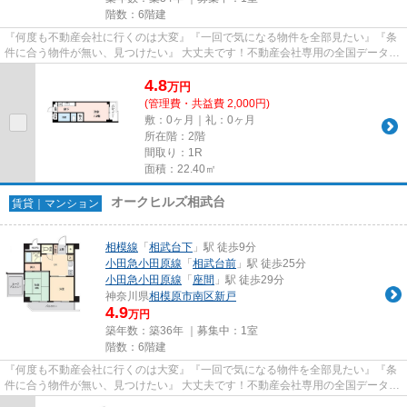
階数：6階建
『何度も不動産会社に行くのは大変』『一回で気になる物件を全部見たい』『条
件に合う物件が無い、見つけたい』 大丈夫です！不動産会社専用の全国データベ
ースを利用して、エリアを問...
4.8
万
円
(管理費・共益費 2,000円)
敷：0ヶ月｜礼：0ヶ月
所在階：2階
間取り：1R
面積：22.40㎡
オークヒルズ相武台
賃貸｜マンション
相模線
「
相武台下
」駅 徒歩9分
小田急小田原線
「
相武台前
」駅 徒歩25分
小田急小田原線
「
座間
」駅 徒歩29分
神奈川県
相模原市南区
新戸
4.9
万円
築年数：築36年 ｜募集中：
1室
階数：6階建
『何度も不動産会社に行くのは大変』『一回で気になる物件を全部見たい』『条
件に合う物件が無い、見つけたい』 大丈夫です！不動産会社専用の全国データベ
ースを利用して、エリアを問...