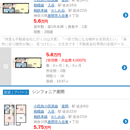
相模線
「
入谷
」駅 徒歩16分
相鉄本線
「
かしわ台
」駅 徒歩22分
神奈川県
座間市
入谷東
４丁目
5.6
万円
築年数：築1年未満 ｜募集中：
1室
階数：2階建
『何度も不動産会社に行くのは大変』『一回で気になる物件を全部見たい』『条
件に合う物件が無い、見つけたい』 大丈夫です！不動産会社専用の全国データベ
ースを利用して、エリアを問...
5.6
万
円
(管理費・共益費 4,000円)
敷：0ヶ月｜礼：0ヶ月
所在階：2階
間取り：1K
面積：19.87㎡
シンフォニア座間
賃貸｜アパート
小田急小田原線
「
座間
」駅 徒歩9分
相模線
「
入谷
」駅 徒歩22分
相鉄本線
「
かしわ台
」駅 徒歩22分
神奈川県
座間市
入谷東
４丁目
5.75
万円