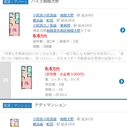
ハイズ相模大野
賃貸｜アパート
小田急小田原線
「
相模大野
」駅 徒歩9分
横浜線
「
町田
」駅 徒歩26分
小田急江ノ島線
「
東林間
」駅 徒歩24分
神奈川県
相模原市南区
相模大野
５丁目
6.6
万円
築年数：築1年 ｜募集中：
1室
階数：3階建
『何度も不動産会社に行くのは大変』『一回で気になる物件を全部見たい』『条
件に合う物件が無い、見つけたい』 大丈夫です！不動産会社専用の全国データベ
ースを利用して、エリアを問...
6.6
万
円
(管理費・共益費 3,000円)
敷：1ヶ月｜礼：0ヶ月
所在階：1階
間取り：1K
面積：20.01㎡
テディマンション
賃貸｜マンション
小田急小田原線
「
相模大野
」駅 徒歩2分
横浜線
「
町田
」駅 徒歩18分