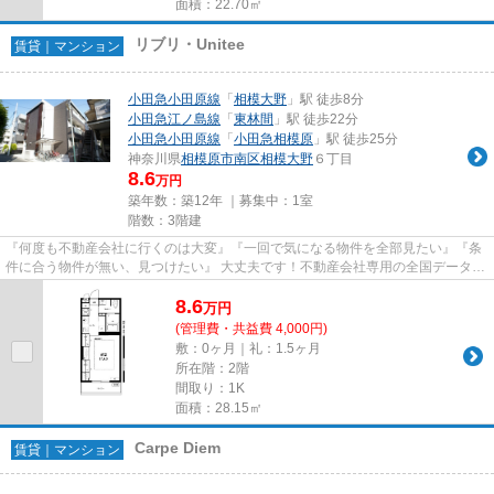
面積：22.70㎡
リブリ・Unitee
賃貸｜マンション
小田急小田原線
「
相模大野
」駅 徒歩8分
小田急江ノ島線
「
東林間
」駅 徒歩22分
小田急小田原線
「
小田急相模原
」駅 徒歩25分
神奈川県
相模原市南区
相模大野
６丁目
8.6
万円
築年数：築12年 ｜募集中：
1室
階数：3階建
『何度も不動産会社に行くのは大変』『一回で気になる物件を全部見たい』『条
件に合う物件が無い、見つけたい』 大丈夫です！不動産会社専用の全国データベ
ースを利用して、エリアを問...
8.6
万
円
(管理費・共益費 4,000円)
敷：0ヶ月｜礼：1.5ヶ月
所在階：2階
間取り：1K
面積：28.15㎡
Carpe Diem
賃貸｜マンション