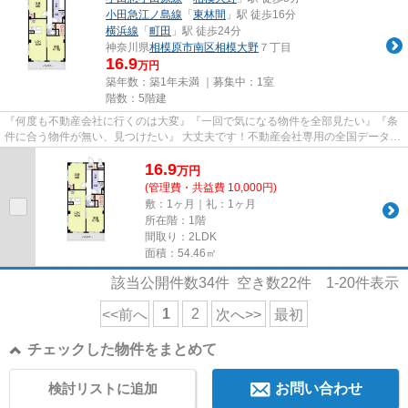
小田急江ノ島線
「
東林間
」駅 徒歩16分
横浜線
「
町田
」駅 徒歩24分
神奈川県
相模原市南区
相模大野
７丁目
16.9
万円
築年数：築1年未満 ｜募集中：
1室
階数：5階建
『何度も不動産会社に行くのは大変』『一回で気になる物件を全部見たい』『条
件に合う物件が無い、見つけたい』 大丈夫です！不動産会社専用の全国データベ
ースを利用して、エリアを問...
16.9
万
円
(管理費・共益費 10,000円)
敷：1ヶ月｜礼：1ヶ月
所在階：1階
間取り：2LDK
面積：54.46㎡
該当公開件数
34
件 空き数
22
件
1-20
件表示
1
2
<<前へ
次へ>>
最初
チェックした物件をまとめて
検討リストに追加
お問い合わせ