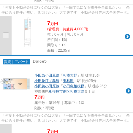
『何度も不動産会社に行くのは大変』『一回で気になる物件を全部見たい』『条
件に合う物件が無い、見つけたい』 大丈夫です！不動産会社専用の全国データベ
ースを利用して、エリアを問...
7
万
円
(管理費・共益費 4,000円)
敷：0ヶ月｜礼：0ヶ月
所在階：1階
間取り：1K
面積：22.35㎡
Dolce5
賃貸｜アパート
小田急小田原線
「
相模大野
」駅 徒歩15分
小田急江ノ島線
「
東林間
」駅 徒歩25分
小田急小田原線
「
小田急相模原
」駅 徒歩26分
神奈川県
相模原市南区
相模大野
５丁目
7
万円
築年数：築16年 ｜募集中：
1室
階数：3階建
『何度も不動産会社に行くのは大変』『一回で気になる物件を全部見たい』『条
件に合う物件が無い、見つけたい』 大丈夫です！不動産会社専用の全国データベ
ースを利用して、エリアを問...
7
万
円