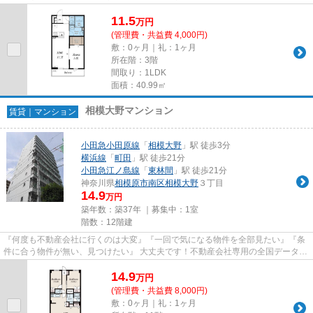
ースを利用して、エリアを問...
11.5
万
円
(管理費・共益費 4,000円)
敷：0ヶ月｜礼：1ヶ月
所在階：3階
間取り：1LDK
面積：40.99㎡
相模大野マンション
賃貸｜マンション
小田急小田原線
「
相模大野
」駅 徒歩3分
横浜線
「
町田
」駅 徒歩21分
小田急江ノ島線
「
東林間
」駅 徒歩21分
神奈川県
相模原市南区
相模大野
３丁目
14.9
万円
築年数：築37年 ｜募集中：
1室
階数：12階建
『何度も不動産会社に行くのは大変』『一回で気になる物件を全部見たい』『条
件に合う物件が無い、見つけたい』 大丈夫です！不動産会社専用の全国データベ
ースを利用して、エリアを問...
14.9
万
円
(管理費・共益費 8,000円)
敷：0ヶ月｜礼：1ヶ月