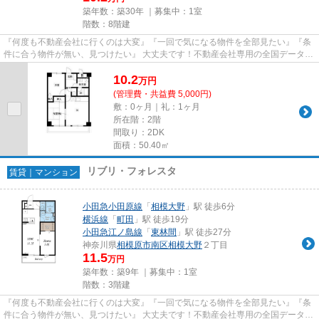
築年数：築30年 ｜募集中：
1室
階数：8階建
『何度も不動産会社に行くのは大変』『一回で気になる物件を全部見たい』『条
件に合う物件が無い、見つけたい』 大丈夫です！不動産会社専用の全国データベ
ースを利用して、エリアを問...
10.2
万
円
(管理費・共益費 5,000円)
敷：0ヶ月｜礼：1ヶ月
所在階：2階
間取り：2DK
面積：50.40㎡
リブリ・フォレスタ
賃貸｜マンション
小田急小田原線
「
相模大野
」駅 徒歩6分
横浜線
「
町田
」駅 徒歩19分
小田急江ノ島線
「
東林間
」駅 徒歩27分
神奈川県
相模原市南区
相模大野
２丁目
11.5
万円
築年数：築9年 ｜募集中：
1室
階数：3階建
『何度も不動産会社に行くのは大変』『一回で気になる物件を全部見たい』『条
件に合う物件が無い、見つけたい』 大丈夫です！不動産会社専用の全国データベ