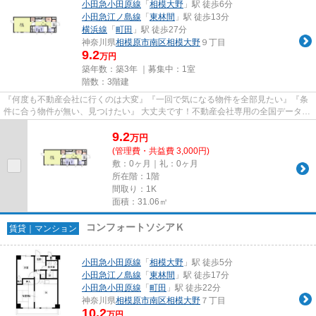
小田急小田原線
「
相模大野
」駅 徒歩6分
小田急江ノ島線
「
東林間
」駅 徒歩13分
横浜線
「
町田
」駅 徒歩27分
神奈川県
相模原市南区
相模大野
９丁目
9.2
万円
築年数：築3年 ｜募集中：
1室
階数：3階建
『何度も不動産会社に行くのは大変』『一回で気になる物件を全部見たい』『条
件に合う物件が無い、見つけたい』 大丈夫です！不動産会社専用の全国データベ
ースを利用して、エリアを問...
9.2
万
円
(管理費・共益費 3,000円)
敷：0ヶ月｜礼：0ヶ月
所在階：1階
間取り：1K
面積：31.06㎡
コンフォートソシアＫ
賃貸｜マンション
小田急小田原線
「
相模大野
」駅 徒歩5分
小田急江ノ島線
「
東林間
」駅 徒歩17分
小田急小田原線
「
町田
」駅 徒歩22分
神奈川県
相模原市南区
相模大野
７丁目
10.2
万円