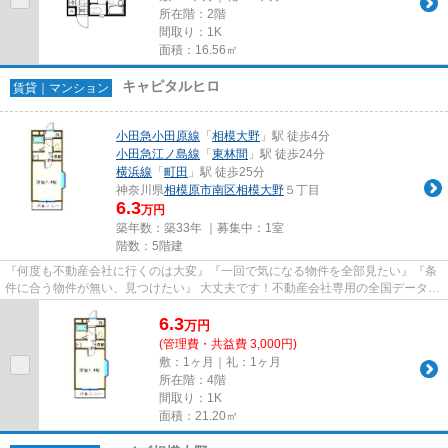
所在階：2階
間取り：1K
面積：16.56㎡
キャピタルヒロ
賃貸｜マンション
小田急小田原線
「
相模大野
」駅 徒歩4分
小田急江ノ島線
「
東林間
」駅 徒歩24分
横浜線
「
町田
」駅 徒歩25分
神奈川県
相模原市南区
相模大野
５丁目
6.3
万円
築年数：築33年 ｜募集中：
1室
階数：5階建
『何度も不動産会社に行くのは大変』『一回で気になる物件を全部見たい』『条
件に合う物件が無い、見つけたい』 大丈夫です！不動産会社専用の全国データベ
ースを利用して、エリアを問...
6.3
万
円
(管理費・共益費 3,000円)
敷：1ヶ月｜礼：1ヶ月
所在階：4階
間取り：1K
面積：21.20㎡