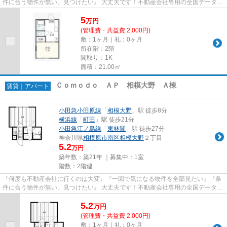
件に合う物件が無い、見つけたい』 大丈夫です！不動産会社専用の全国データベ
ースを利用して、エリアを問...
5
万
円
(管理費・共益費 2,000円)
敷：1ヶ月｜礼：0ヶ月
所在階：2階
間取り：1K
面積：21.00㎡
Ｃｏｍｏｄｏ ＡＰ 相模大野 Ａ棟
賃貸｜アパート
小田急小田原線
「
相模大野
」駅 徒歩8分
横浜線
「
町田
」駅 徒歩21分
小田急江ノ島線
「
東林間
」駅 徒歩27分
神奈川県
相模原市南区
相模大野
２丁目
5.2
万円
築年数：築21年 ｜募集中：
1室
階数：2階建
『何度も不動産会社に行くのは大変』『一回で気になる物件を全部見たい』『条
件に合う物件が無い、見つけたい』 大丈夫です！不動産会社専用の全国データベ
ースを利用して、エリアを問...
5.2
万
円
(管理費・共益費 2,000円)
敷：1ヶ月｜礼：0ヶ月