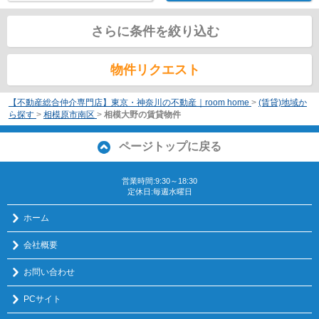
さらに条件を絞り込む
物件リクエスト
【不動産総合仲介専門店】東京・神奈川の不動産｜room home
>
(賃貸)地域か
ら探す
>
相模原市南区
>
相模大野の賃貸物件
ページトップに戻る
営業時間:9:30～18:30
定休日:毎週水曜日
ホーム
会社概要
お問い合わせ
PCサイト