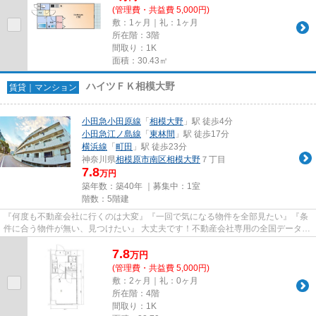
(管理費・共益費 5,000円)
敷：1ヶ月｜礼：1ヶ月
所在階：3階
間取り：1K
面積：30.43㎡
ハイツＦＫ相模大野
賃貸｜マンション
小田急小田原線
「
相模大野
」駅 徒歩4分
小田急江ノ島線
「
東林間
」駅 徒歩17分
横浜線
「
町田
」駅 徒歩23分
神奈川県
相模原市南区
相模大野
７丁目
7.8
万円
築年数：築40年 ｜募集中：
1室
階数：5階建
『何度も不動産会社に行くのは大変』『一回で気になる物件を全部見たい』『条
件に合う物件が無い、見つけたい』 大丈夫です！不動産会社専用の全国データベ
ースを利用して、エリアを問...
7.8
万
円
(管理費・共益費 5,000円)
敷：2ヶ月｜礼：0ヶ月
所在階：4階
間取り：1K