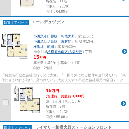
所在階：11階
間取り：2LDK
面積：64.80㎡
エールデュヴァン
賃貸｜アパート
小田急小田原線
「
相模大野
」駅 徒歩8分
小田急江ノ島線
「
東林間
」駅 徒歩13分
横浜線
「
町田
」駅 徒歩25分
神奈川県
相模原市南区
相模大野
７丁目
15
万円
築年数：築2年 ｜募集中：
1室
階数：2階建
『何度も不動産会社に行くのは大変』『一回で気になる物件を全部見たい』『条
件に合う物件が無い、見つけたい』 大丈夫です！不動産会社専用の全国データベ
ースを利用して、エリアを問...
15
万
円
(管理費・共益費 3,000円)
敷：1ヶ月｜礼：1ヶ月
所在階：2階
間取り：2LDK
面積：55.08㎡
ライマリー相模大野ステーションフロント
賃貸｜マンション