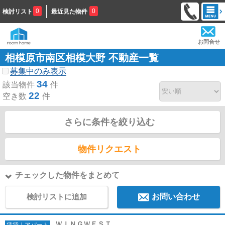
0
0
検討リスト
最近見た物件
お問合せ
相模原市南区相模大野 不動産一覧
募集中のみ表示
34
該当物件
件
22
空き数
件
さらに条件を絞り込む
物件リクエスト
チェックした物件をまとめて
検討リストに追加
お問い合わせ
ＷＩＮＧＷＥＳＴ
賃貸｜アパート