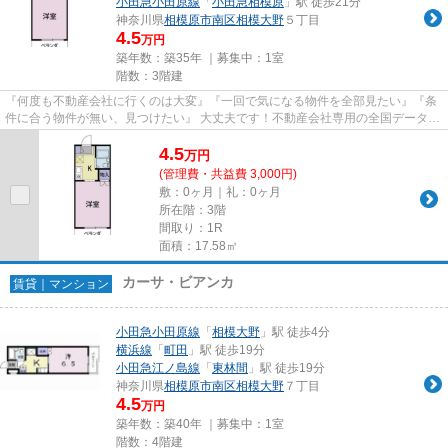
小田急小田原線
「
小田急相模原
」駅 徒歩21分
神奈川県
相模原市南区
相模大野
５丁目
4.5
万円
築年数：築35年 ｜募集中：
1室
階数：3階建
『何度も不動産会社に行くのは大変』『一回で気になる物件を全部見たい』『条
件に合う物件が無い、見つけたい』 大丈夫です！不動産会社専用の全国データベ
ースを利用して、エリアを問...
4.5
万
円
(管理費・共益費 3,000円)
敷：0ヶ月｜礼：0ヶ月
所在階：3階
間取り：1R
面積：17.58㎡
カーサ・ビアンカ
賃貸｜マンション
小田急小田原線
「
相模大野
」駅 徒歩4分
横浜線
「
町田
」駅 徒歩19分
小田急江ノ島線
「
東林間
」駅 徒歩19分
神奈川県
相模原市南区
相模大野
７丁目
4.5
万円
築年数：築40年 ｜募集中：
1室
階数：4階建