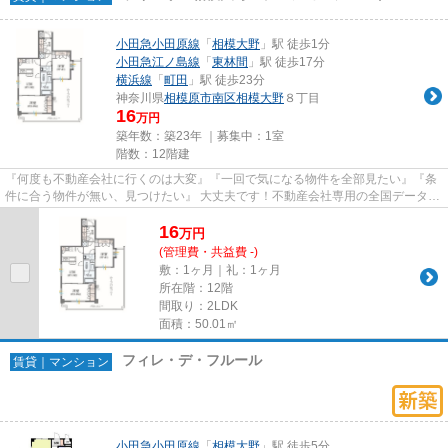
小田急小田原線
「
相模大野
」駅 徒歩1分
小田急江ノ島線
「
東林間
」駅 徒歩17分
横浜線
「
町田
」駅 徒歩23分
神奈川県
相模原市南区
相模大野
８丁目
16
万円
築年数：築23年 ｜募集中：
1室
階数：12階建
『何度も不動産会社に行くのは大変』『一回で気になる物件を全部見たい』『条
件に合う物件が無い、見つけたい』 大丈夫です！不動産会社専用の全国データベ
ースを利用して、エリアを問...
16
万
円
(管理費・共益費 -)
敷：1ヶ月｜礼：1ヶ月
所在階：12階
間取り：2LDK
面積：50.01㎡
フィレ・デ・フルール
賃貸｜マンション
小田急小田原線
「
相模大野
」駅 徒歩5分