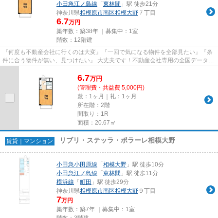
小田急江ノ島線
「
東林間
」駅 徒歩21分
神奈川県
相模原市南区
相模大野
７丁目
6.7
万円
築年数：築38年 ｜募集中：
1室
階数：12階建
『何度も不動産会社に行くのは大変』『一回で気になる物件を全部見たい』『条
件に合う物件が無い、見つけたい』 大丈夫です！不動産会社専用の全国データベ
ースを利用して、エリアを問...
6.7
万
円
(管理費・共益費 5,000円)
敷：1ヶ月｜礼：1ヶ月
所在階：2階
間取り：1R
面積：20.67㎡
リブリ・ステッラ・ポラーレ相模大野
賃貸｜マンション
小田急小田原線
「
相模大野
」駅 徒歩10分
小田急江ノ島線
「
東林間
」駅 徒歩11分
横浜線
「
町田
」駅 徒歩29分
神奈川県
相模原市南区
相模大野
９丁目
7
万円
築年数：築7年 ｜募集中：
1室
階数：3階建