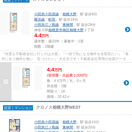
小田急小田原線
「
相模大野
」駅 徒歩9分
横浜線
「
町田
」駅 徒歩18分
小田急江ノ島線
「
東林間
」駅 徒歩28分
神奈川県
相模原市南区
相模大野
２丁目
4.4
万円
築年数：築33年 ｜募集中：
1室
階数：2階建
『何度も不動産会社に行くのは大変』『一回で気になる物件を全部見たい』『条
件に合う物件が無い、見つけたい』 大丈夫です！不動産会社専用の全国データベ
ースを利用して、エリアを問...
4.4
万
円
(管理費・共益費 2,000円)
敷：4.4万円｜礼：0ヶ月
所在階：1階
間取り：1K
面積：20.42㎡
クロノス相模大野WEST
賃貸｜マンション
小田急小田原線
「
相模大野
」駅 徒歩14分
小田急江ノ島線
「
東林間
」駅 徒歩20分