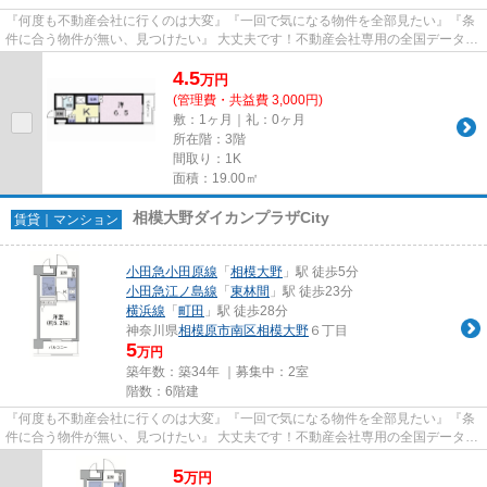
『何度も不動産会社に行くのは大変』『一回で気になる物件を全部見たい』『条
件に合う物件が無い、見つけたい』 大丈夫です！不動産会社専用の全国データベ
ースを利用して、エリアを問...
4.5
万
円
(管理費・共益費 3,000円)
敷：1ヶ月｜礼：0ヶ月
所在階：3階
間取り：1K
面積：19.00㎡
相模大野ダイカンプラザCity
賃貸｜マンション
小田急小田原線
「
相模大野
」駅 徒歩5分
小田急江ノ島線
「
東林間
」駅 徒歩23分
横浜線
「
町田
」駅 徒歩28分
神奈川県
相模原市南区
相模大野
６丁目
5
万円
築年数：築34年 ｜募集中：
2室
階数：6階建
『何度も不動産会社に行くのは大変』『一回で気になる物件を全部見たい』『条
件に合う物件が無い、見つけたい』 大丈夫です！不動産会社専用の全国データベ
ースを利用して、エリアを問...
5
万
円