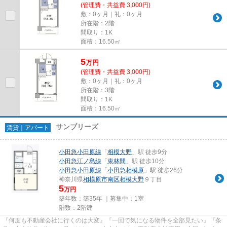
(管理費・共益費 3,000円)
敷：0ヶ月｜礼：0ヶ月
所在階：2階
間取り：1K
面積：16.50㎡
5
万
円
(管理費・共益費 3,000円)
敷：0ヶ月｜礼：0ヶ月
所在階：3階
間取り：1K
面積：16.50㎡
サンブリーズ
賃貸｜アパート
小田急小田原線
「
相模大野
」駅 徒歩9分
小田急江ノ島線
「
東林間
」駅 徒歩10分
小田急小田原線
「
小田急相模原
」駅 徒歩26分
神奈川県
相模原市南区
相模大野
９丁目
5
万円
築年数：築35年 ｜募集中：
1室
階数：2階建
『何度も不動産会社に行くのは大変』『一回で気になる物件を全部見たい』『条