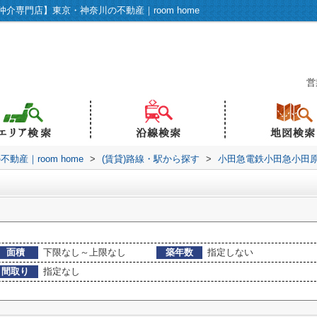
専門店】東京・神奈川の不動産｜room home
営
産｜room home
>
(賃貸)路線・駅から探す
>
小田急電鉄小田急小田
面積
下限なし～上限なし
築年数
指定しない
間取り
指定なし