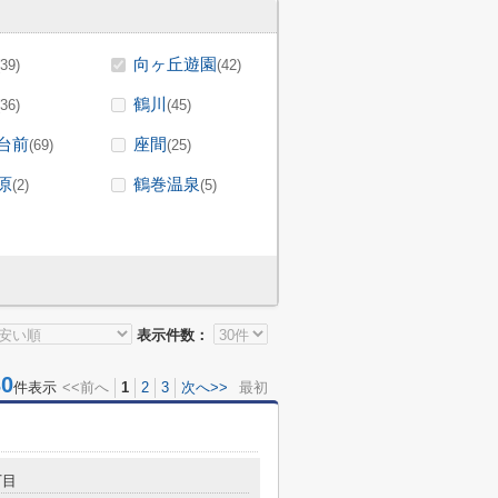
向ヶ丘遊園
(39)
(42)
鶴川
(36)
(45)
台前
座間
(69)
(25)
原
鶴巻温泉
(2)
(5)
表示件数：
0
件表示
<<前へ
1
2
3
次へ>>
最初
丁目