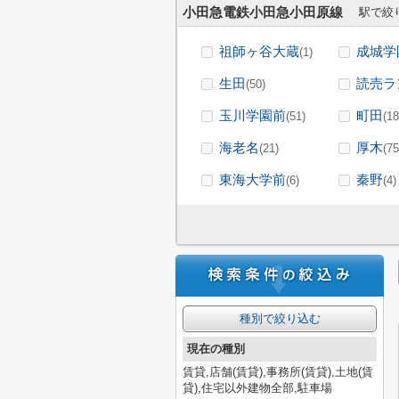
小田急電鉄小田急小田原線
駅で絞
祖師ヶ谷大蔵
成城学
(1)
生田
読売ラ
(50)
玉川学園前
町田
(51)
(18
海老名
厚木
(21)
(75
東海大学前
秦野
(6)
(4)
種別で絞り込む
現在の種別
賃貸,店舗(賃貸),事務所(賃貸),土地(賃
貸),住宅以外建物全部,駐車場