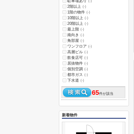
駐車場あり
(-)
2階以上
(-)
1階の物件
(-)
10階以上
(-)
20階以上
(-)
最上階
(-)
南向き
(-)
角部屋
(-)
ワンフロア
(-)
高層ビル
(-)
飲食店可
(-)
居抜物件
(-)
個別空調
(-)
都市ガス
(-)
下水道
(-)
65
件が該当
新着物件