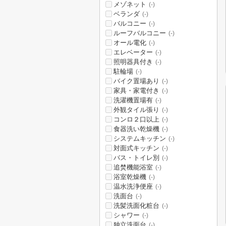
メゾネット
(-)
ベランダ
(-)
バルコニー
(-)
ルーフバルコニー
(-)
オール電化
(-)
エレベーター
(-)
照明器具付き
(-)
駐輪場
(-)
バイク置場あり
(-)
家具・家電付き
(-)
洗濯機置場有
(-)
外観タイル張り
(-)
コンロ２口以上
(-)
食器洗い乾燥機
(-)
システムキッチン
(-)
対面式キッチン
(-)
バス・トイレ別
(-)
追焚機能浴室
(-)
浴室乾燥機
(-)
温水洗浄便座
(-)
洗面台
(-)
洗髪洗面化粧台
(-)
シャワー
(-)
独立洗面台
(-)