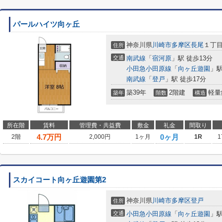
パールハイツ向ヶ丘
神奈川県
川崎市多摩区
長尾
１丁
住所
交通
南武線
「
宿河原
」駅 徒歩13分
小田急小田原線
「
向ヶ丘遊園
」駅
南武線
「
登戸
」駅 徒歩17分
築39年
2階建
軽量
築年
階数
構造
所在階
賃料
管理費・共益費
敷金
礼金
間取り
4.7
万円
0ヶ月
2階
2,000円
1ヶ月
1R
1
スカイコート向ヶ丘遊園第2
神奈川県
川崎市多摩区
登戸
住所
交通
小田急小田原線
「
向ヶ丘遊園
」駅