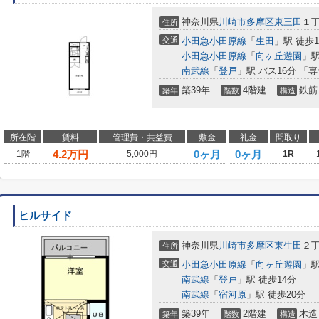
神奈川県
川崎市多摩区
東三田
１
住所
交通
小田急小田原線
「
生田
」駅 徒歩1
小田急小田原線
「
向ヶ丘遊園
」駅
南武線
「
登戸
」駅 バス16分 「
築39年
4階建
鉄筋
築年
階数
構造
所在階
賃料
管理費・共益費
敷金
礼金
間取り
4.2
万円
0ヶ月
0ヶ月
1階
5,000円
1R
ヒルサイド
神奈川県
川崎市多摩区
東生田
２
住所
交通
小田急小田原線
「
向ヶ丘遊園
」駅
南武線
「
登戸
」駅 徒歩14分
南武線
「
宿河原
」駅 徒歩20分
築39年
2階建
木造
築年
階数
構造