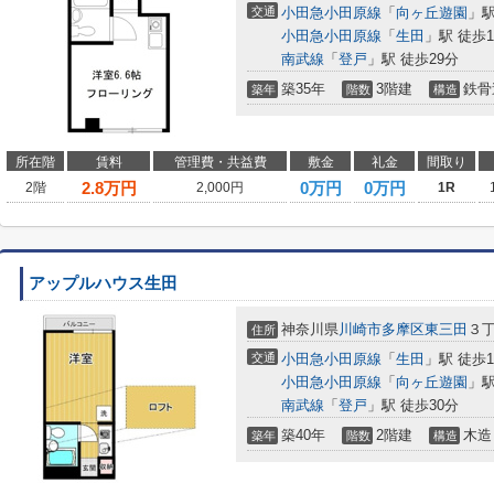
交通
小田急小田原線
「
向ヶ丘遊園
」駅
小田急小田原線
「
生田
」駅 徒歩1
南武線
「
登戸
」駅 徒歩29分
築35年
3階建
鉄骨
築年
階数
構造
所在階
賃料
管理費・共益費
敷金
礼金
間取り
2.8
万円
0万円
0万円
2階
2,000円
1R
アップルハウス生田
神奈川県
川崎市多摩区
東三田
３
住所
交通
小田急小田原線
「
生田
」駅 徒歩1
小田急小田原線
「
向ヶ丘遊園
」駅
南武線
「
登戸
」駅 徒歩30分
築40年
2階建
木造
築年
階数
構造