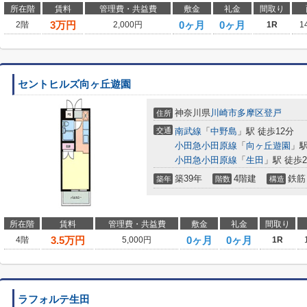
所在階
賃料
管理費・共益費
敷金
礼金
間取り
3
万円
0ヶ月
0ヶ月
2階
2,000円
1R
1
セントヒルズ向ヶ丘遊園
神奈川県
川崎市多摩区
登戸
住所
交通
南武線
「
中野島
」駅 徒歩12分
小田急小田原線
「
向ヶ丘遊園
」駅
小田急小田原線
「
生田
」駅 徒歩2
築39年
4階建
鉄筋
築年
階数
構造
所在階
賃料
管理費・共益費
敷金
礼金
間取り
3.5
万円
0ヶ月
0ヶ月
4階
5,000円
1R
ラフォルテ生田