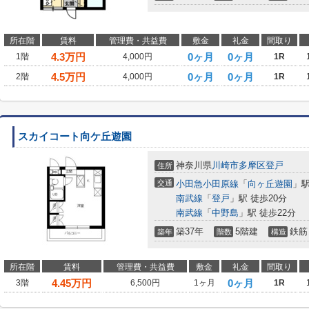
所在階
賃料
管理費・共益費
敷金
礼金
間取り
4.3
万円
0ヶ月
0ヶ月
1階
4,000円
1R
4.5
万円
0ヶ月
0ヶ月
2階
4,000円
1R
スカイコート向ケ丘遊園
神奈川県
川崎市多摩区
登戸
住所
交通
小田急小田原線
「
向ヶ丘遊園
」駅
南武線
「
登戸
」駅 徒歩20分
南武線
「
中野島
」駅 徒歩22分
築37年
5階建
鉄筋
築年
階数
構造
所在階
賃料
管理費・共益費
敷金
礼金
間取り
4.45
万円
0ヶ月
3階
6,500円
1ヶ月
1R