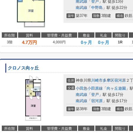
南武線
「
登戸
」駅 徒歩13分
南武線
「
中野島
」駅 徒歩22分
築37年
3階建
鉄筋
築年
階数
構造
所在階
賃料
管理費・共益費
敷金
礼金
間取り
4.7
万円
0ヶ月
0ヶ月
3階
4,000円
1R
クロノス向ヶ丘
神奈川県
川崎市多摩区
宿河原
２
住所
交通
小田急小田原線
「
向ヶ丘遊園
」駅
南武線
「
登戸
」駅 徒歩17分
南武線
「
宿河原
」駅 徒歩17分
築38年
3階建
鉄筋
築年
階数
構造
所在階
賃料
管理費・共益費
敷金
礼金
間取り