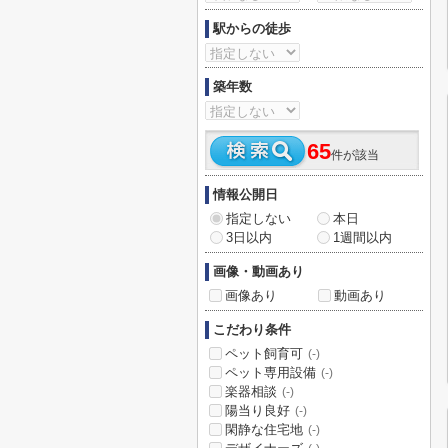
駅からの徒歩
築年数
65
件が該当
情報公開日
指定しない
本日
3日以内
1週間以内
画像・動画あり
画像あり
動画あり
こだわり条件
ペット飼育可
(-)
ペット専用設備
(-)
楽器相談
(-)
陽当り良好
(-)
閑静な住宅地
(-)