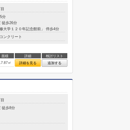
丁目
5分
 徒歩26分
専修大学１２０年記念館前」 停歩4分
コンクリート
面積
詳細
検討リスト
17.87㎡
詳細を見る
追加する
丁目
 徒歩8分