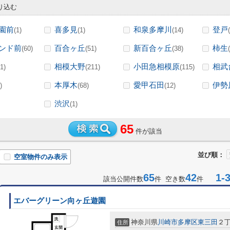
り込む
園前
喜多見
和泉多摩川
登戸
(1)
(1)
(14)
ンド前
百合ヶ丘
新百合ヶ丘
柿生
(60)
(51)
(38)
相模大野
小田急相模原
相武
1)
(211)
(115)
本厚木
愛甲石田
伊勢
)
(68)
(12)
渋沢
(1)
65
件が該当
並び順：
空室物件のみ表示
65
42
1-3
該当公開件数
件 空き数
件
エバーグリーン向ヶ丘遊園
神奈川県
川崎市多摩区
東三田
２
住所