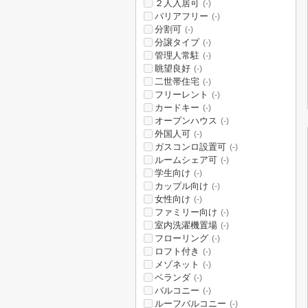
２人入居可
(-)
バリアフリー
(-)
分割可
(-)
分譲タイプ
(-)
管理人常駐
(-)
眺望良好
(-)
二世帯住宅
(-)
フリーレント
(-)
カードキー
(-)
オープンハウス
(-)
外国人可
(-)
ガスコンロ設置可
(-)
ルームシェア可
(-)
学生向け
(-)
カップル向け
(-)
女性向け
(-)
ファミリー向け
(-)
室内洗濯機置場
(-)
フローリング
(-)
ロフト付き
(-)
メゾネット
(-)
ベランダ
(-)
バルコニー
(-)
ルーフバルコニー
(-)