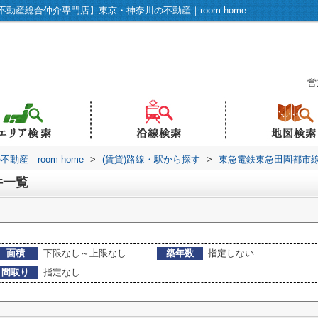
動産総合仲介専門店】東京・神奈川の不動産｜room home
営
産｜room home
>
(賃貸)路線・駅から探す
>
東急電鉄東急田園都市
件一覧
面積
下限なし～上限なし
築年数
指定しない
間取り
指定なし