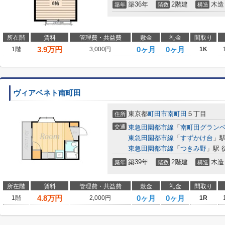
築36年
2階建
木造
築年
階数
構造
所在階
賃料
管理費・共益費
敷金
礼金
間取り
3.9
万円
0ヶ月
0ヶ月
1階
3,000円
1K
ヴィアベネト南町田
東京都
町田市
南町田
５丁目
住所
交通
東急田園都市線
「
南町田グラン
東急田園都市線
「
すずかけ台
」駅
東急田園都市線
「
つきみ野
」駅 
築39年
2階建
木造
築年
階数
構造
所在階
賃料
管理費・共益費
敷金
礼金
間取り
4.8
万円
0ヶ月
0ヶ月
1階
2,000円
1R