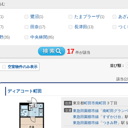
込む
鷺沼
たまプラーザ
あざ
(1)
(1)
(1)
田奈
長津田
つく
(7)
(17)
(13)
野
中央林間
(35)
(85)
17
件が該当
並び順：
空室物件のみ表示
該当公
ディアコート町田
東京都
町田市
南町田
３丁目
住所
交通
東急田園都市線
「
南町田グラン
東急田園都市線
「
すずかけ台
」駅
東急田園都市線
「
つきみ野
」駅 