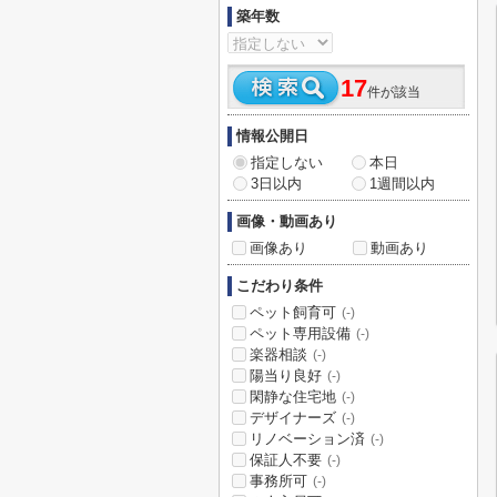
築年数
17
件が該当
情報公開日
指定しない
本日
3日以内
1週間以内
画像・動画あり
画像あり
動画あり
こだわり条件
ペット飼育可
(-)
ペット専用設備
(-)
楽器相談
(-)
陽当り良好
(-)
閑静な住宅地
(-)
デザイナーズ
(-)
リノベーション済
(-)
保証人不要
(-)
事務所可
(-)