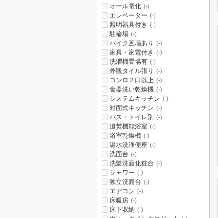
オール電化
(-)
エレベーター
(-)
照明器具付き
(-)
駐輪場
(-)
バイク置場あり
(-)
家具・家電付き
(-)
洗濯機置場有
(-)
外観タイル張り
(-)
コンロ２口以上
(-)
食器洗い乾燥機
(-)
システムキッチン
(-)
対面式キッチン
(-)
バス・トイレ別
(-)
追焚機能浴室
(-)
浴室乾燥機
(-)
温水洗浄便座
(-)
洗面台
(-)
洗髪洗面化粧台
(-)
シャワー
(-)
独立洗面台
(-)
エアコン
(-)
床暖房
(-)
床下収納
(-)