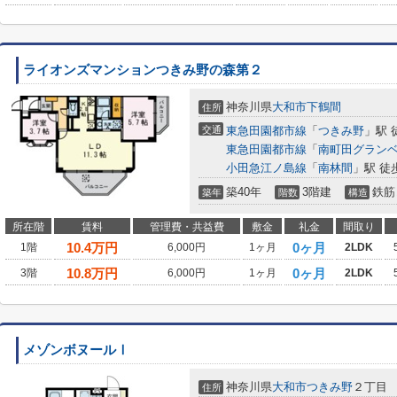
ライオンズマンションつきみ野の森第２
神奈川県
大和市
下鶴間
住所
交通
東急田園都市線
「
つきみ野
」駅 
東急田園都市線
「
南町田グラン
小田急江ノ島線
「
南林間
」駅 徒
築40年
3階建
鉄筋
築年
階数
構造
所在階
賃料
管理費・共益費
敷金
礼金
間取り
10.4
万円
0ヶ月
1階
6,000円
1ヶ月
2LDK
10.8
万円
0ヶ月
3階
6,000円
1ヶ月
2LDK
メゾンボヌールⅠ
神奈川県
大和市
つきみ野
２丁目
住所