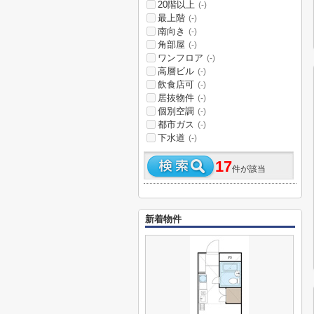
20階以上
(-)
最上階
(-)
南向き
(-)
角部屋
(-)
ワンフロア
(-)
高層ビル
(-)
飲食店可
(-)
居抜物件
(-)
個別空調
(-)
都市ガス
(-)
下水道
(-)
17
件が該当
新着物件