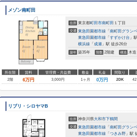
メゾン南町田
東京都
町田市
南町田
１丁目
住所
交通
東急田園都市線
「
南町田グラン
東急田園都市線
「
すずかけ台
」駅
横浜線
「
成瀬
」駅 徒歩26分
築35年
2階建
木造
築年
階数
構造
所在階
賃料
管理費・共益費
敷金
礼金
間取り
6
万円
0万円
2階
3,000円
1ヶ月
2DK
42
リブリ・シロヤマB
神奈川県
大和市
下鶴間
住所
交通
東急田園都市線
「
南町田グラン
東急田園都市線
「
つきみ野
」駅 