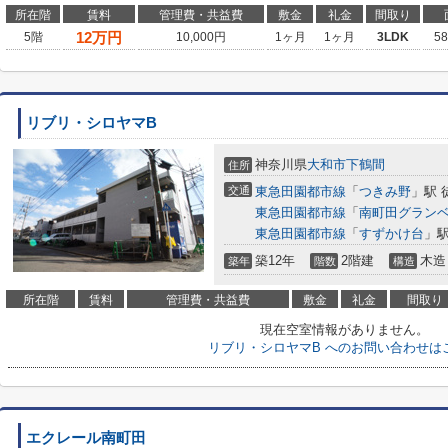
所在階
賃料
管理費・共益費
敷金
礼金
間取り
12
万円
5階
10,000円
1ヶ月
1ヶ月
3LDK
5
リブリ・シロヤマB
神奈川県
大和市
下鶴間
住所
交通
東急田園都市線
「
つきみ野
」駅 
東急田園都市線
「
南町田グラン
東急田園都市線
「
すずかけ台
」駅
築12年
2階建
木造
築年
階数
構造
所在階
賃料
管理費・共益費
敷金
礼金
間取り
現在空室情報がありません。
リブリ・シロヤマB へのお問い合わせは
エクレール南町田