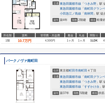
交通
東急田園都市線
「
つきみ野
」駅 
東急田園都市線
「
南町田グラン
小田急江ノ島線
「
南林間
」駅 徒
築4年
2階建
軽量
築年
階数
構造
所在階
賃料
管理費・共益費
敷金
礼金
間取り
10.7
万円
1階
4,500円
1ヶ月
1ヶ月
1LDK
4
パークノヴァ南町田
東京都
町田市
南町田
４丁目
住所
交通
東急田園都市線
「
南町田グラン
東急田園都市線
「
つきみ野
」駅 
東急田園都市線
「
すずかけ台
」駅
築37年
5階建
鉄筋
築年
階数
構造