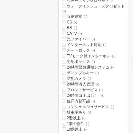
ウォークインクロゼット
(-)
ウォークインシューズクロゼット
(-)
収納豊富
(-)
CS
(-)
BS
(-)
CATV
(-)
光ファイバー
(-)
インターネット対応
(-)
オートロック
(-)
TVモニタ付インターホン
(-)
宅配ボックス
(-)
24時間緊急通報システム
(-)
ディンプルキー
(-)
防犯カメラ
(-)
24時間有人管理
(-)
フロントサービス
(-)
24時間ゴミ出し可
(-)
住戸内覧可能
(-)
コンシェルジュサービス
(-)
駐車場あり
(-)
2階以上
(-)
1階の物件
(-)
10階以上
(-)