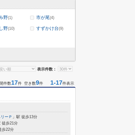
み野
市が尾
(1)
(4)
し野
すずかけ台
(10)
(9)
表示件数：
17
9
1-17
開件数
件 空き数
件
件表示
ベリーＰ
」駅 徒歩13分
 徒歩21分
徒歩22分