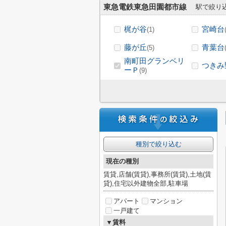
東急電鉄東急田園都市線
駅で絞り
梶が谷
宮崎台
(1)
藤が丘
青葉台
(5)
南町田グランベリ
つきみ
ーＰ
(9)
種別で絞り込む
現在の種別
賃貸,店舗(賃貸),事務所(賃貸),土地(賃
貸),住宅以外建物全部,駐車場
アパート
マンション
一戸建て
▼賃料