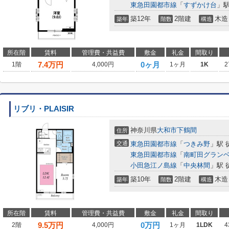
東急田園都市線
「
すずかけ台
」駅
築12年
2階建
木造
築年
階数
構造
所在階
賃料
管理費・共益費
敷金
礼金
間取り
7.4
万円
0ヶ月
1階
4,000円
1ヶ月
1K
2
リブリ・PLAISIR
神奈川県
大和市
下鶴間
住所
交通
東急田園都市線
「
つきみ野
」駅 
東急田園都市線
「
南町田グラン
小田急江ノ島線
「
中央林間
」駅 
築10年
2階建
木造
築年
階数
構造
所在階
賃料
管理費・共益費
敷金
礼金
間取り
9.5
万円
0万円
2階
4,000円
1ヶ月
1LDK
4