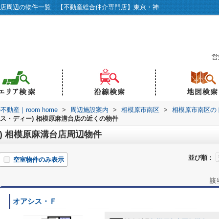
クリエイトSD(エス・ディー) 相模原麻溝台店周辺の物件一覧｜【不動産総合仲介専門店】東京・神奈川の不動産｜room home
営
産｜room home
>
周辺施設案内
>
相模原市南区
>
相模原市南区の
エス・ディー) 相模原麻溝台店の近くの物件
) 相模原麻溝台店周辺物件
並び順：
空室物件のみ表示
該
オアシス・Ｆ