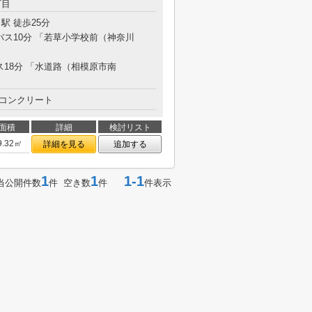
丁目
駅 徒歩25分
バス10分 「若草小学校前（神奈川
ス18分 「水道路（相模原市南
コンクリート
面積
詳細
検討リスト
9.32㎡
詳細を見る
追加する
1
1
1-1
当公開件数
件 空き数
件
件表示