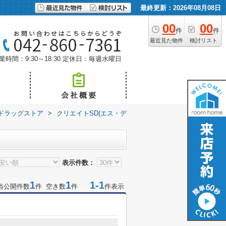
最終更新：2026年08月08日
00
00
件
件
最近見た物件
検討リスト
業時間：9:30～18:30
定休日：毎週水曜日
ドラッグストア
>
クリエイトSD(エス・デ
表示件数：
1
1
1-1
当公開件数
件 空き数
件
件表示