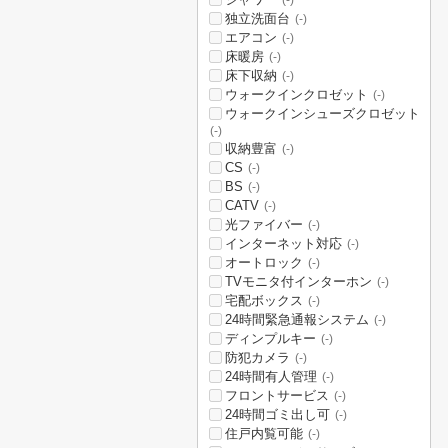
(-)
独立洗面台
(-)
エアコン
(-)
床暖房
(-)
床下収納
(-)
ウォークインクロゼット
(-)
ウォークインシューズクロゼット
(-)
収納豊富
(-)
CS
(-)
BS
(-)
CATV
(-)
光ファイバー
(-)
インターネット対応
(-)
オートロック
(-)
TVモニタ付インターホン
(-)
宅配ボックス
(-)
24時間緊急通報システム
(-)
ディンプルキー
(-)
防犯カメラ
(-)
24時間有人管理
(-)
フロントサービス
(-)
24時間ゴミ出し可
(-)
住戸内覧可能
(-)