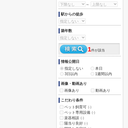
～
駅からの徒歩
築年数
1
件が該当
情報公開日
指定しない
本日
3日以内
1週間以内
画像・動画あり
画像あり
動画あり
こだわり条件
ペット飼育可
(-)
ペット専用設備
(-)
楽器相談
(-)
陽当り良好
(-)