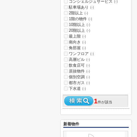
コンシェルジュサービス
(-)
駐車場あり
(-)
2階以上
(-)
1階の物件
(-)
10階以上
(-)
20階以上
(-)
最上階
(-)
南向き
(-)
角部屋
(-)
ワンフロア
(-)
高層ビル
(-)
飲食店可
(-)
居抜物件
(-)
個別空調
(-)
都市ガス
(-)
下水道
(-)
1
件が該当
新着物件