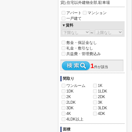
貸),住宅以外建物全部,駐車場
アパート
マンション
一戸建て
▼賃料
～
敷金・保証金なし
礼金・敷引なし
共益費・管理費込み
1
件が該当
間取り
ワンルーム
1K
1DK
1LDK
2K
2DK
2LDK
3K
3DK
3LDK
4K
4DK
4LDK以上
面積