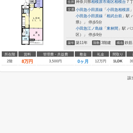
神奈川県
相模原市南区
相模台
７
住所
交通
小田急小田原線
「
小田急相模原
」
小田急小田原線
「
相武台前
」駅 
県）」 停歩5分
小田急江ノ島線
「
東林間
」駅 バ
区）」 停歩9分
築11年
3階建
鉄筋
築年
階数
構造
所在階
賃料
管理費・共益費
敷金
礼金
間取り
8
万円
0ヶ月
2階
3,500円
12万円
1LDK
3
該