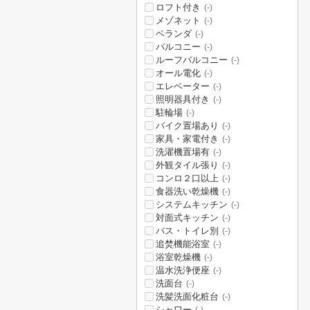
ロフト付き
(-)
メゾネット
(-)
ベランダ
(-)
バルコニー
(-)
ルーフバルコニー
(-)
オール電化
(-)
エレベーター
(-)
照明器具付き
(-)
駐輪場
(-)
バイク置場あり
(-)
家具・家電付き
(-)
洗濯機置場有
(-)
外観タイル張り
(-)
コンロ２口以上
(-)
食器洗い乾燥機
(-)
システムキッチン
(-)
対面式キッチン
(-)
バス・トイレ別
(-)
追焚機能浴室
(-)
浴室乾燥機
(-)
温水洗浄便座
(-)
洗面台
(-)
洗髪洗面化粧台
(-)
シャワー