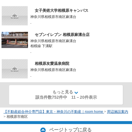
女子美術大学相模原キャンパス
神奈川県相模原市南区麻溝台
-
セブンイレブン 相模原麻溝台店
神奈川県相模原市南区麻溝台
相模線 下溝駅
-
相模原友愛温泉病院
神奈川県相模原市南区麻溝台
-
もっと見る
該当件数752件中
11
－
20
件表示
【不動産総合仲介専門店】東京・神奈川の不動産｜room home
>
周辺施設案内
>
相模原市南区
ページトップに戻る