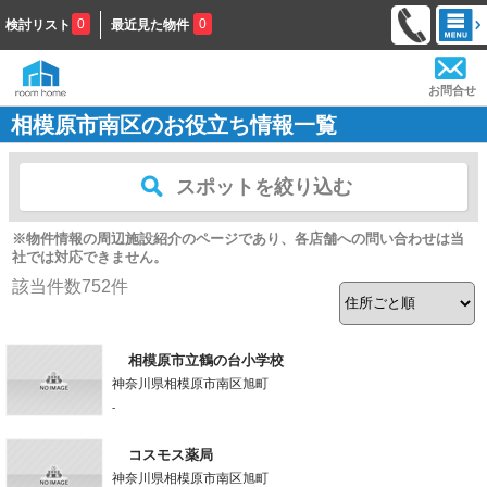
0
0
検討リスト
最近見た物件
お問合せ
相模原市南区のお役立ち情報一覧
スポットを絞り込む
※物件情報の周辺施設紹介のページであり、各店舗への問い合わせは当
社では対応できません。
該当件数
752
件
相模原市立鶴の台小学校
神奈川県相模原市南区旭町
-
コスモス薬局
神奈川県相模原市南区旭町