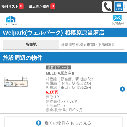
0
0
検討リスト
最近見た物件
お問合せ
Welpark(ウェルパーク) 相模原原当麻店
所在地
神奈川県相模原市南区下溝606-9
施設周辺の物件
賃貸｜アパート
MELDIA原当麻Ⅱ
相模線「原当麻」駅 徒歩5分
相模線「下溝」駅 徒歩23分
相模線「番田」駅 徒歩25分
6.3万円
間取:
1R
建物面積:
- / 7.87坪
土地面積:
- / -
敷金/礼金:
0ヶ月/0ヶ月
近くの物件をもっと見る