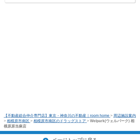
【不動産総合仲介専門店】東京・神奈川の不動産｜room home
>
周辺施設案内
>
相模原市南区
>
相模原市南区のドラッグストア
>
Welpark(ウェルパーク) 相
模原原当麻店