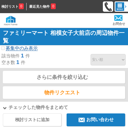
0
0
検討リスト
最近見た物件
お問合せ
ファミリーマート 相模女子大前店の周辺物件一
覧
募集中のみ表示
1
該当物件
件
1
空き数
件
さらに条件を絞り込む
物件リクエスト
チェックした物件をまとめて
検討リストに追加
お問い合わせ