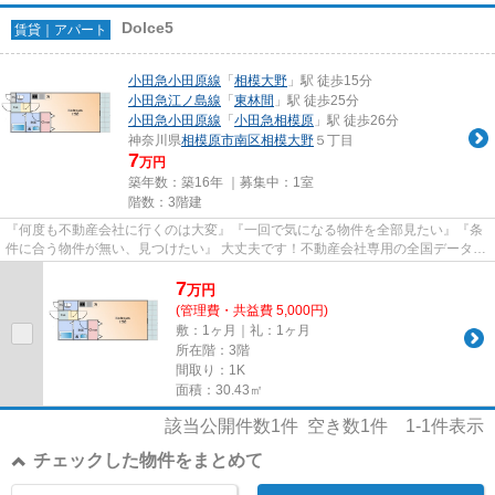
Dolce5
賃貸｜アパート
小田急小田原線
「
相模大野
」駅 徒歩15分
小田急江ノ島線
「
東林間
」駅 徒歩25分
小田急小田原線
「
小田急相模原
」駅 徒歩26分
神奈川県
相模原市南区
相模大野
５丁目
7
万円
築年数：築16年 ｜募集中：
1室
階数：3階建
『何度も不動産会社に行くのは大変』『一回で気になる物件を全部見たい』『条
件に合う物件が無い、見つけたい』 大丈夫です！不動産会社専用の全国データベ
ースを利用して、エリアを問...
7
万
円
(管理費・共益費 5,000円)
敷：1ヶ月｜礼：1ヶ月
所在階：3階
間取り：1K
面積：30.43㎡
該当公開件数
1
件 空き数
1
件
1-1
件表示
チェックした物件をまとめて