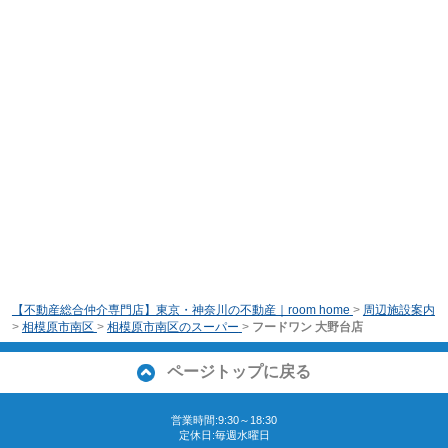
【不動産総合仲介専門店】東京・神奈川の不動産｜room home
>
周辺施設案内
>
相模原市南区
>
相模原市南区のスーパー
>
フードワン 大野台店
ページトップに戻る
営業時間:9:30～18:30
定休日:毎週水曜日