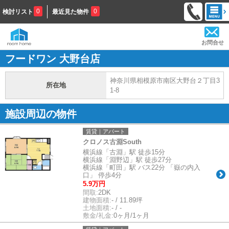
0
0
検討リスト
最近見た物件
お問合せ
フードワン 大野台店
神奈川県相模原市南区大野台２丁目3
所在地
1-8
施設周辺の物件
賃貸｜アパート
クロノス古淵South
横浜線「古淵」駅 徒歩15分
横浜線「淵野辺」駅 徒歩27分
横浜線「町田」駅 バス22分 「嶽の内入
口」 停歩4分
5.9万円
間取:
2DK
建物面積:
- / 11.89坪
土地面積:
- / -
敷金/礼金:
0ヶ月/1ヶ月