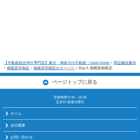
【不動産総合仲介専門店】東京・神奈川の不動産｜room home
>
周辺施設案内
>
相模原市南区
>
相模原市南区のスーパー
>
Big-A 相模原相南店
ページトップに戻る
営業時間:9:30～18:30
定休日:毎週水曜日
ホーム
会社概要
お問い合わせ