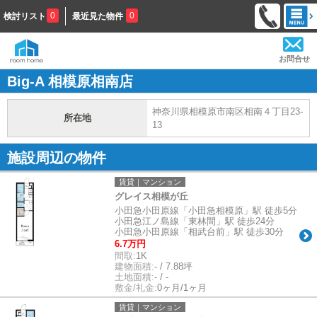
0
0
検討リスト
最近見た物件
お問合せ
Big-A 相模原相南店
神奈川県相模原市南区相南４丁目23-
所在地
13
施設周辺の物件
賃貸｜マンション
グレイス相模が丘
小田急小田原線「小田急相模原」駅 徒歩5分
小田急江ノ島線「東林間」駅 徒歩24分
小田急小田原線「相武台前」駅 徒歩30分
6.7万円
間取:
1K
建物面積:
- / 7.88坪
土地面積:
- / -
敷金/礼金:
0ヶ月/1ヶ月
賃貸｜マンション