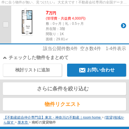
件に合う物件が無い、見つけたい』 大丈夫です！不動産会社専用の全国データベ
ースを利用して、エリアを問...
7
万
円
(管理費・共益費 4,000円)
敷：0ヶ月｜礼：0.5ヶ月
所在階：3階
間取り：1K
面積：29.81㎡
該当公開件数
4
件 空き数
4
件
1-4
件表示
チェックした物件をまとめて
検討リストに追加
お問い合わせ
さらに条件を絞り込む
物件リクエスト
【不動産総合仲介専門店】東京・神奈川の不動産｜room home
>
(賃貸)地域か
ら探す
>
厚木市
>
南町の賃貸物件