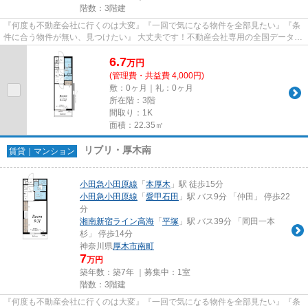
階数：3階建
『何度も不動産会社に行くのは大変』『一回で気になる物件を全部見たい』『条
件に合う物件が無い、見つけたい』 大丈夫です！不動産会社専用の全国データベ
ースを利用して、エリアを問...
6.7
万
円
(管理費・共益費 4,000円)
敷：0ヶ月｜礼：0ヶ月
所在階：3階
間取り：1K
面積：22.35㎡
リブリ・厚木南
賃貸｜マンション
小田急小田原線
「
本厚木
」駅 徒歩15分
小田急小田原線
「
愛甲石田
」駅 バス9分 「仲田」 停歩22
分
湘南新宿ライン高海
「
平塚
」駅 バス39分 「岡田一本
杉」 停歩14分
神奈川県
厚木市
南町
7
万円
築年数：築7年 ｜募集中：
1室
階数：3階建
『何度も不動産会社に行くのは大変』『一回で気になる物件を全部見たい』『条