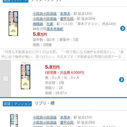
小田急小田原線
「
本厚木
」駅 徒歩14分
小田急小田原線
「
愛甲石田
」駅 徒歩29分
相模線
「
社家
」駅 バス1分 「厚木アクスト」 停歩14分
神奈川県
厚木市
南町
5.8
万円
築年数：築1年 ｜募集中：
1室
階数：2階建
『何度も不動産会社に行くのは大変』『一回で気になる物件を全部見たい』『条
件に合う物件が無い、見つけたい』 大丈夫です！不動産会社専用の全国データベ
ースを利用して、エリアを問...
5.8
万
円
(管理費・共益費 4,000円)
敷：0ヶ月｜礼：0ヶ月
所在階：1階
間取り：1K
面積：19.87㎡
リブリ・櫻
賃貸｜マンション
小田急小田原線
「
本厚木
」駅 徒歩15分
小田急小田原線
「
愛甲石田
」駅 徒歩29分