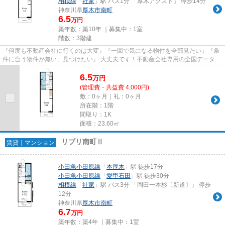
相模線
「
社家
」駅 バス1分 「厚木アクスト」 停歩14分
神奈川県
厚木市
南町
6.5
万円
築年数：築10年 ｜募集中：
1室
階数：3階建
『何度も不動産会社に行くのは大変』『一回で気になる物件を全部見たい』『条
件に合う物件が無い、見つけたい』 大丈夫です！不動産会社専用の全国データベ
ースを利用して、エリアを問...
6.5
万
円
(管理費・共益費 4,000円)
敷：0ヶ月｜礼：0ヶ月
所在階：1階
間取り：1K
面積：23.60㎡
リブリ南町Ⅱ
賃貸｜マンション
小田急小田原線
「
本厚木
」駅 徒歩17分
小田急小田原線
「
愛甲石田
」駅 徒歩30分
相模線
「
社家
」駅 バス3分 「岡田一本杉〔新道〕」 停歩
12分
神奈川県
厚木市
南町
6.7
万円
築年数：築4年 ｜募集中：
1室