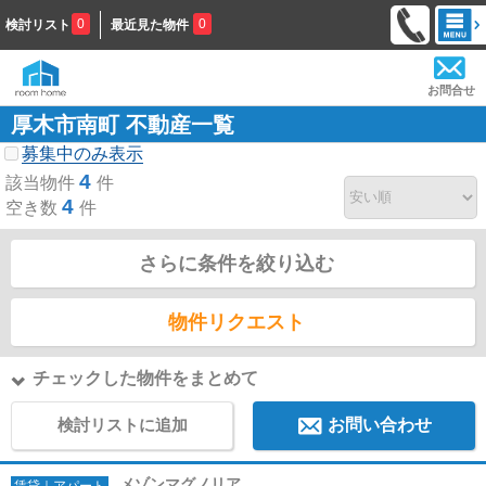
0
0
検討リスト
最近見た物件
お問合せ
厚木市南町 不動産一覧
募集中のみ表示
4
該当物件
件
4
空き数
件
さらに条件を絞り込む
物件リクエスト
チェックした物件をまとめて
検討リストに追加
お問い合わせ
メゾンマグノリア
賃貸｜アパート