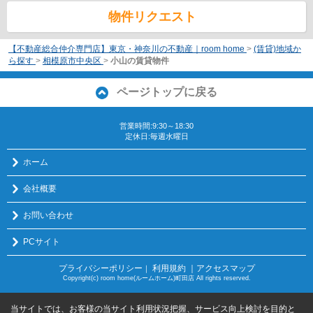
物件リクエスト
【不動産総合仲介専門店】東京・神奈川の不動産｜room home
>
(賃貸)地域か
ら探す
>
相模原市中央区
>
小山の賃貸物件
ページトップに戻る
営業時間:9:30～18:30
定休日:毎週水曜日
ホーム
会社概要
お問い合わせ
PCサイト
プライバシーポリシー
利用規約
｜アクセスマップ
｜
Copyright(c) room home(ルームホーム)町田店 All rights reserved.
当サイトでは、お客様の当サイト利用状況把握、サービス向上検討を目的と