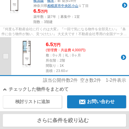
横浜線
「
橋本
」駅 徒歩28分
神奈川県
相模原市中央区
小山
１丁目
6.5
万円
築年数：築7年 ｜募集中：
1室
階数：3階建
『何度も不動産会社に行くのは大変』『一回で気になる物件を全部見たい』『条
件に合う物件が無い、見つけたい』 大丈夫です！不動産会社専用の全国データベ
ースを利用して、エリアを問...
6.5
万
円
(管理費・共益費 4,000円)
敷：0ヶ月｜礼：0ヶ月
所在階：2階
間取り：1K
面積：23.60㎡
該当公開件数
2
件 空き数
2
件
1-2
件表示
チェックした物件をまとめて
検討リストに追加
お問い合わせ
さらに条件を絞り込む