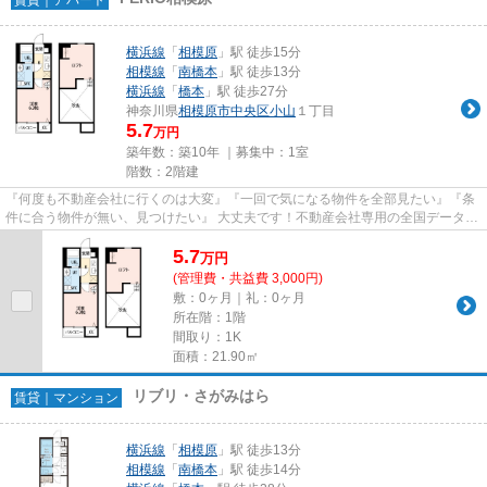
横浜線
「
相模原
」駅 徒歩15分
相模線
「
南橋本
」駅 徒歩13分
横浜線
「
橋本
」駅 徒歩27分
神奈川県
相模原市中央区
小山
１丁目
5.7
万円
築年数：築10年 ｜募集中：
1室
階数：2階建
『何度も不動産会社に行くのは大変』『一回で気になる物件を全部見たい』『条
件に合う物件が無い、見つけたい』 大丈夫です！不動産会社専用の全国データベ
ースを利用して、エリアを問...
5.7
万
円
(管理費・共益費 3,000円)
敷：0ヶ月｜礼：0ヶ月
所在階：1階
間取り：1K
面積：21.90㎡
リブリ・さがみはら
賃貸｜マンション
横浜線
「
相模原
」駅 徒歩13分
相模線
「
南橋本
」駅 徒歩14分