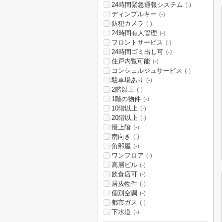
24時間緊急通報システム
(-)
ディンプルキー
(-)
防犯カメラ
(-)
24時間有人管理
(-)
フロントサービス
(-)
24時間ゴミ出し可
(-)
住戸内覧可能
(-)
コンシェルジュサービス
(-)
駐車場あり
(-)
2階以上
(-)
1階の物件
(-)
10階以上
(-)
20階以上
(-)
最上階
(-)
南向き
(-)
角部屋
(-)
ワンフロア
(-)
高層ビル
(-)
飲食店可
(-)
居抜物件
(-)
個別空調
(-)
都市ガス
(-)
下水道
(-)