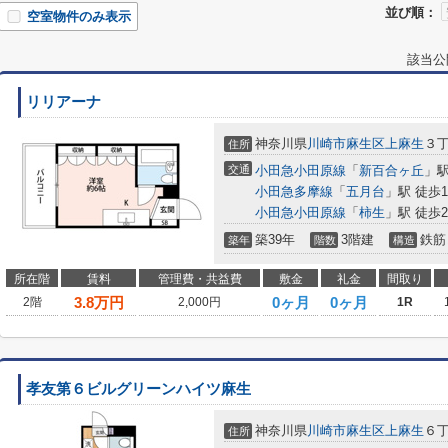
並び順：
空室物件のみ表示
該当公
リリアーナ
神奈川県
川崎市麻生区
上麻生
３
住所
交通
小田急小田原線
「
新百合ヶ丘
」駅
小田急多摩線
「
五月台
」駅 徒歩1
小田急小田原線
「
柿生
」駅 徒歩2
築39年
3階建
鉄筋
築年
階数
構造
所在階
賃料
管理費・共益費
敷金
礼金
間取り
3.8
万円
0ヶ月
0ヶ月
2階
2,000円
1R
孝友第６ビルグリーンハイツ麻生
神奈川県
川崎市麻生区
上麻生
６
住所