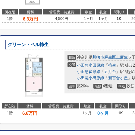
所在階
賃料
管理費・共益費
敷金
礼金
間取り
6.3
万円
1階
4,500円
1ヶ月
1ヶ月
1K
2
グリーン・ベル柿生
神奈川県
川崎市麻生区
上麻生
５
住所
交通
小田急小田原線
「
柿生
」駅 徒歩
小田急多摩線
「
五月台
」駅 徒歩1
小田急小田原線
「
新百合ヶ丘
」駅
築26年
4階建
鉄筋
築年
階数
構造
所在階
賃料
管理費・共益費
敷金
礼金
間取り
6.6
万円
0ヶ月
1階
-
1ヶ月
1K
2