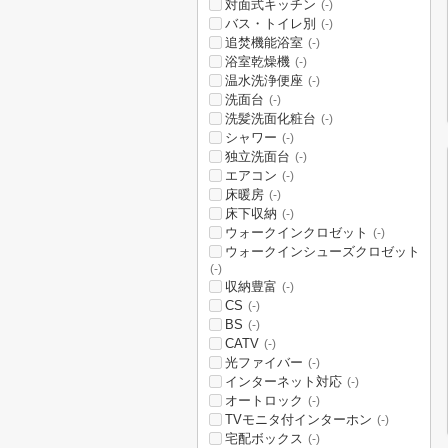
対面式キッチン
(-)
バス・トイレ別
(-)
追焚機能浴室
(-)
浴室乾燥機
(-)
温水洗浄便座
(-)
洗面台
(-)
洗髪洗面化粧台
(-)
シャワー
(-)
独立洗面台
(-)
エアコン
(-)
床暖房
(-)
床下収納
(-)
ウォークインクロゼット
(-)
ウォークインシューズクロゼット
(-)
収納豊富
(-)
CS
(-)
BS
(-)
CATV
(-)
光ファイバー
(-)
インターネット対応
(-)
オートロック
(-)
TVモニタ付インターホン
(-)
宅配ボックス
(-)