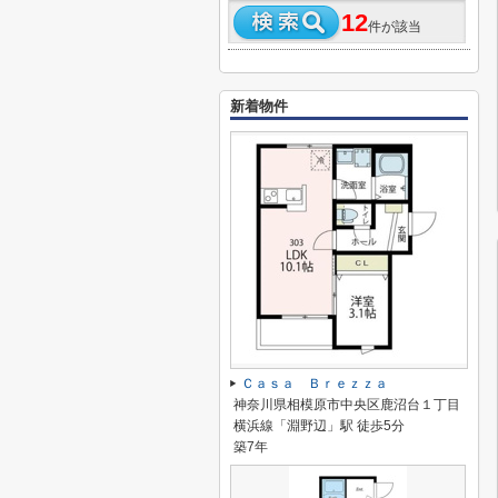
12
件が該当
新着物件
Ｃａｓａ Ｂｒｅｚｚａ
神奈川県相模原市中央区鹿沼台１丁目
横浜線「淵野辺」駅 徒歩5分
築7年