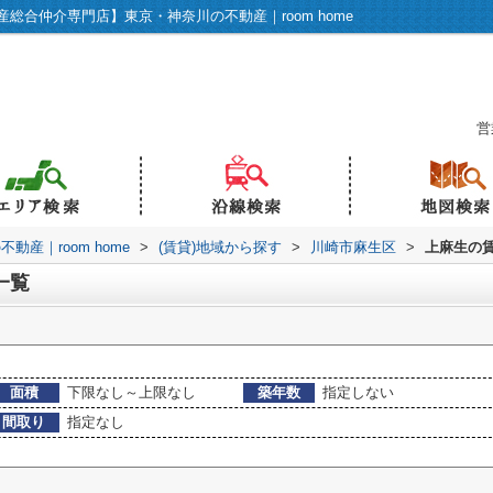
合仲介専門店】東京・神奈川の不動産｜room home
営
産｜room home
>
(賃貸)地域から探す
>
川崎市麻生区
>
上麻生の
一覧
面積
下限なし～上限なし
築年数
指定しない
間取り
指定なし