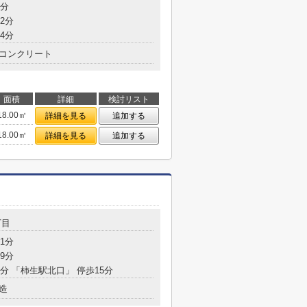
2分
2分
4分
コンクリート
面積
詳細
検討リスト
18.00㎡
詳細を見る
追加する
18.00㎡
詳細を見る
追加する
丁目
1分
9分
3分 「柿生駅北口」 停歩15分
造