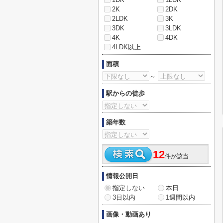
2K
2DK
2LDK
3K
3DK
3LDK
4K
4DK
4LDK以上
面積
～
駅からの徒歩
築年数
12
件が該当
情報公開日
指定しない
本日
3日以内
1週間以内
画像・動画あり