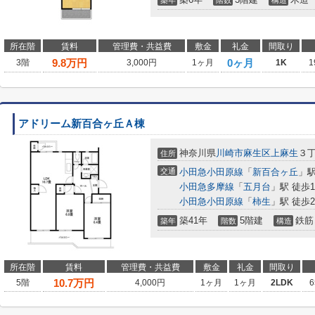
築年
階数
構造
所在階
賃料
管理費・共益費
敷金
礼金
間取り
9.8
万円
0ヶ月
3階
3,000円
1ヶ月
1K
1
アドリーム新百合ヶ丘Ａ棟
神奈川県
川崎市麻生区
上麻生
３
住所
交通
小田急小田原線
「
新百合ヶ丘
」駅
小田急多摩線
「
五月台
」駅 徒歩1
小田急小田原線
「
柿生
」駅 徒歩2
築41年
5階建
鉄筋
築年
階数
構造
所在階
賃料
管理費・共益費
敷金
礼金
間取り
10.7
万円
5階
4,000円
1ヶ月
1ヶ月
2LDK
6