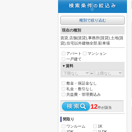
種別で絞り込む
現在の種別
賃貸,店舗(賃貸),事務所(賃貸),土地(賃
貸),住宅以外建物全部,駐車場
アパート
マンション
一戸建て
▼賃料
～
敷金・保証金なし
礼金・敷引なし
共益費・管理費込み
12
件が該当
間取り
ワンルーム
1K
1DK
1LDK