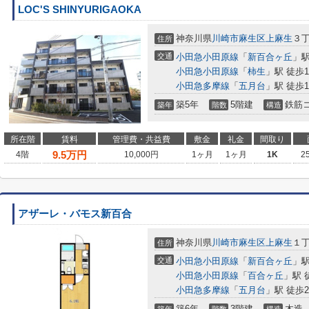
LOC'S SHINYURIGAOKA
神奈川県
川崎市麻生区
上麻生
３
住所
交通
小田急小田原線
「
新百合ヶ丘
」駅
小田急小田原線
「
柿生
」駅 徒歩1
小田急多摩線
「
五月台
」駅 徒歩1
築5年
5階建
鉄筋
築年
階数
構造
所在階
賃料
管理費・共益費
敷金
礼金
間取り
9.5
万円
4階
10,000円
1ヶ月
1ヶ月
1K
2
アザーレ・バモス新百合
神奈川県
川崎市麻生区
上麻生
１
住所
交通
小田急小田原線
「
新百合ヶ丘
」駅
小田急小田原線
「
百合ヶ丘
」駅 
小田急多摩線
「
五月台
」駅 徒歩2
築6年
3階建
木造