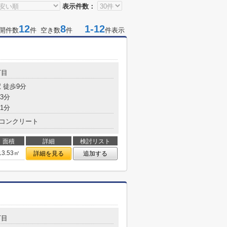
表示件数：
12
8
1-12
開件数
件 空き数
件
件表示
丁目
 徒歩9分
3分
1分
コンクリート
面積
詳細
検討リスト
13.53㎡
詳細を見る
追加する
丁目