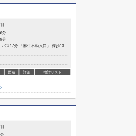
丁目
6分
9分
 バス17分 「麻生不動入口」 停歩13
面積
詳細
検討リスト
ら
丁目
7分