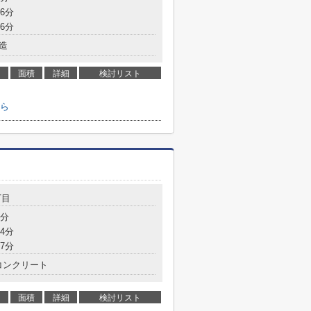
6分
6分
造
面積
詳細
検討リスト
ら
丁目
2分
4分
7分
コンクリート
面積
詳細
検討リスト