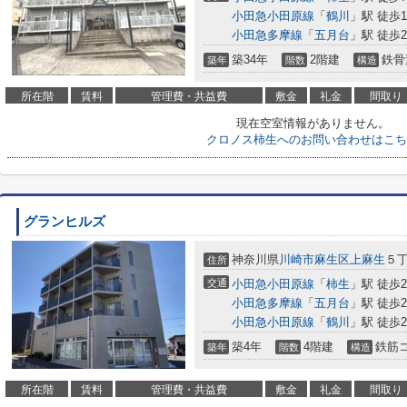
小田急小田原線
「
鶴川
」駅 徒歩1
小田急多摩線
「
五月台
」駅 徒歩2
築34年
2階建
鉄骨
築年
階数
構造
所在階
賃料
管理費・共益費
敷金
礼金
間取り
現在空室情報がありません。
クロノス柿生へのお問い合わせはこち
グランヒルズ
神奈川県
川崎市麻生区
上麻生
５
住所
交通
小田急小田原線
「
柿生
」駅 徒歩
小田急多摩線
「
五月台
」駅 徒歩2
小田急小田原線
「
鶴川
」駅 徒歩2
築4年
4階建
鉄筋
築年
階数
構造
所在階
賃料
管理費・共益費
敷金
礼金
間取り