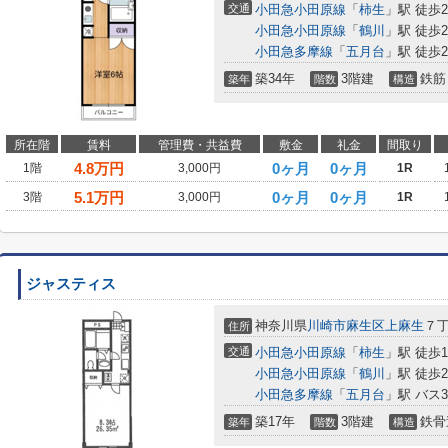
交通
小田急小田原線
「
柿生
」駅 徒歩
小田急小田原線
「
鶴川
」駅 徒歩2
小田急多摩線
「
五月台
」駅 徒歩2
築34年
3階建
鉄筋
築年
階数
構造
所在階
賃料
管理費・共益費
敷金
礼金
間取り
4.8
万円
0ヶ月
0ヶ月
1階
3,000円
1R
5.1
万円
0ヶ月
0ヶ月
3階
3,000円
1R
ジャスティス
神奈川県
川崎市麻生区
上麻生
７
住所
交通
小田急小田原線
「
柿生
」駅 徒歩1
小田急小田原線
「
鶴川
」駅 徒歩2
小田急多摩線
「
五月台
」駅 バス
築17年
3階建
鉄骨
築年
階数
構造