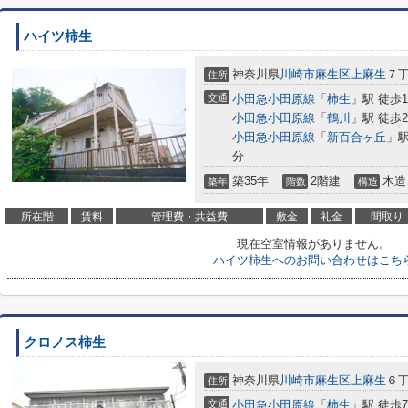
ハイツ柿生
神奈川県
川崎市麻生区
上麻生
７
住所
交通
小田急小田原線
「
柿生
」駅 徒歩1
小田急小田原線
「
鶴川
」駅 徒歩2
小田急小田原線
「
新百合ヶ丘
」駅
分
築35年
2階建
木造
築年
階数
構造
所在階
賃料
管理費・共益費
敷金
礼金
間取り
現在空室情報がありません。
ハイツ柿生へのお問い合わせはこち
クロノス柿生
神奈川県
川崎市麻生区
上麻生
６
住所
交通
小田急小田原線
「
柿生
」駅 徒歩