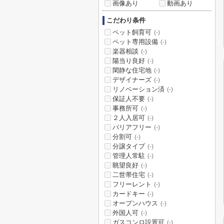
画像あり
動画あり
こだわり条件
ペット飼育可
(-)
ペット専用設備
(-)
楽器相談
(-)
陽当り良好
(-)
閑静な住宅地
(-)
デザイナーズ
(-)
リノベーション済
(-)
保証人不要
(-)
事務所可
(-)
２人入居可
(-)
バリアフリー
(-)
分割可
(-)
分譲タイプ
(-)
管理人常駐
(-)
眺望良好
(-)
二世帯住宅
(-)
フリーレント
(-)
カードキー
(-)
オープンハウス
(-)
外国人可
(-)
ガスコンロ設置可
(-)