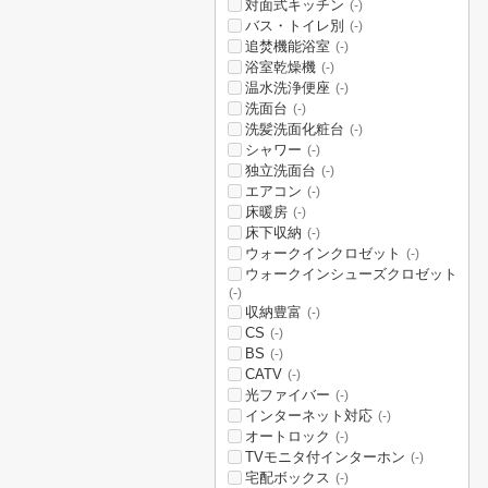
対面式キッチン
(-)
バス・トイレ別
(-)
追焚機能浴室
(-)
浴室乾燥機
(-)
温水洗浄便座
(-)
洗面台
(-)
洗髪洗面化粧台
(-)
シャワー
(-)
独立洗面台
(-)
エアコン
(-)
床暖房
(-)
床下収納
(-)
ウォークインクロゼット
(-)
ウォークインシューズクロゼット
(-)
収納豊富
(-)
CS
(-)
BS
(-)
CATV
(-)
光ファイバー
(-)
インターネット対応
(-)
オートロック
(-)
TVモニタ付インターホン
(-)
宅配ボックス
(-)