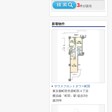
3
件が該当
新着物件
サウスフロントタワー町田
東京都町田市原町田４丁目
横浜線「町田」駅 徒歩3分
築26年