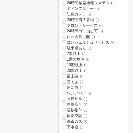
24時間緊急通報システム
(-)
ディンプルキー
(-)
防犯カメラ
(-)
24時間有人管理
(-)
フロントサービス
(-)
24時間ゴミ出し可
(-)
住戸内覧可能
(-)
コンシェルジュサービス
(-)
駐車場あり
(-)
2階以上
(-)
1階の物件
(-)
10階以上
(-)
20階以上
(-)
最上階
(-)
南向き
(-)
角部屋
(-)
ワンフロア
(-)
高層ビル
(-)
飲食店可
(-)
居抜物件
(-)
個別空調
(-)
都市ガス
(-)
下水道
(-)