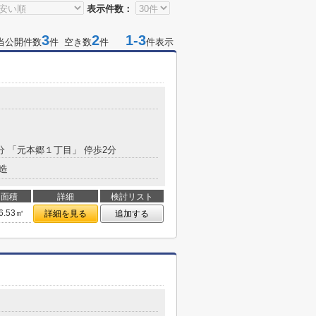
表示件数：
3
2
1-3
当公開件数
件 空き数
件
件表示
6分 「元本郷１丁目」 停歩2分
造
面積
詳細
検討リスト
6.53㎡
詳細を見る
追加する