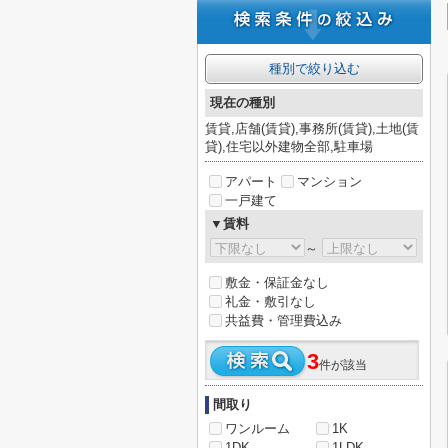
種別で絞り込む
現在の種別
賃貸,店舗(賃貸),事務所(賃貸),土地(賃
貸),住宅以外建物全部,駐車場
アパート
マンション
一戸建て
▼賃料
～
敷金・保証金なし
礼金・敷引なし
共益費・管理費込み
3
件が該当
間取り
ワンルーム
1K
1DK
1LDK