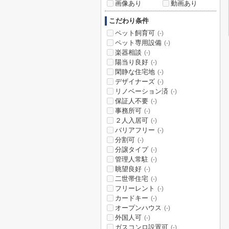
画像あり
動画あり
こだわり条件
ペット飼育可
(-)
ペット専用設備
(-)
楽器相談
(-)
陽当り良好
(-)
閑静な住宅地
(-)
デザイナーズ
(-)
リノベーション済
(-)
保証人不要
(-)
事務所可
(-)
２人入居可
(-)
バリアフリー
(-)
分割可
(-)
分譲タイプ
(-)
管理人常駐
(-)
眺望良好
(-)
二世帯住宅
(-)
フリーレント
(-)
カードキー
(-)
オープンハウス
(-)
外国人可
(-)
ガスコンロ設置可
(-)