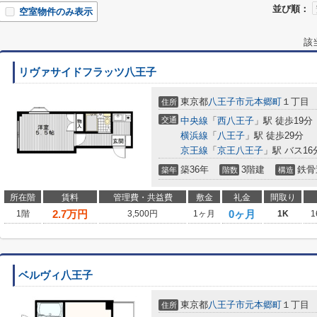
並び順：
空室物件のみ表示
該
リヴァサイドフラッツ八王子
東京都
八王子市
元本郷町
１丁目
住所
交通
中央線
「
西八王子
」駅 徒歩19分
横浜線
「
八王子
」駅 徒歩29分
京王線
「
京王八王子
」駅 バス1
築36年
3階建
鉄骨
築年
階数
構造
所在階
賃料
管理費・共益費
敷金
礼金
間取り
2.7
万円
0ヶ月
1階
3,500円
1ヶ月
1K
1
ベルヴィ八王子
東京都
八王子市
元本郷町
１丁目
住所