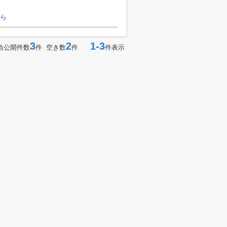
ら
3
2
1-3
当公開件数
件 空き数
件
件表示