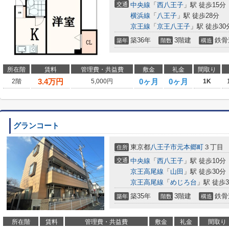
交通
中央線
「
西八王子
」駅 徒歩15分
横浜線
「
八王子
」駅 徒歩28分
京王線
「
京王八王子
」駅 徒歩30
築36年
3階建
鉄骨
築年
階数
構造
所在階
賃料
管理費・共益費
敷金
礼金
間取り
3.4
万円
0ヶ月
0ヶ月
2階
5,000円
1K
グランコート
東京都
八王子市
元本郷町
３丁目
住所
交通
中央線
「
西八王子
」駅 徒歩10分
京王高尾線
「
山田
」駅 徒歩30分
京王高尾線
「
めじろ台
」駅 徒歩3
築35年
3階建
鉄骨
築年
階数
構造
所在階
賃料
管理費・共益費
敷金
礼金
間取り