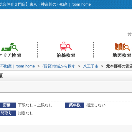
仲介専門店】東京・神奈川の不動産｜room home
営
産｜room home
>
(賃貸)地域から探す
>
八王子市
>
元本郷町の賃
覧
面積
下限なし～上限なし
築年数
指定しない
間取り
指定なし