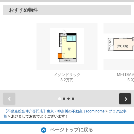
おすすめ物件
メゾンドリック
MELDI
3.2万円
5.
【不動産総合仲介専門店】東京・神奈川の不動産｜room home
>
ブログ記事一
覧
>
あけましておめでとうございます！
ページトップに戻る