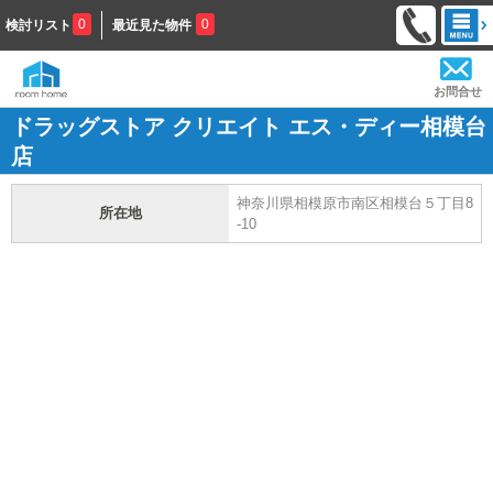
0
0
検討リスト
最近見た物件
お問合せ
ドラッグストア クリエイト エス・ディー相模台
店
神奈川県相模原市南区相模台５丁目8
所在地
-10