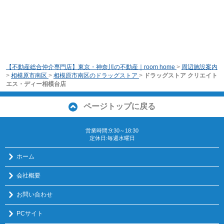
【不動産総合仲介専門店】東京・神奈川の不動産｜room home
>
周辺施設案内
>
相模原市南区
>
相模原市南区のドラッグストア
>
ドラッグストア クリエイト
エス・ディー相模台店
ページトップに戻る
営業時間:9:30～18:30
定休日:毎週水曜日
ホーム
会社概要
お問い合わせ
PCサイト