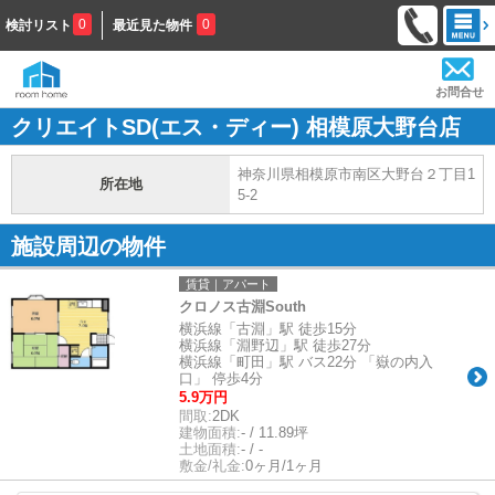
0
0
検討リスト
最近見た物件
お問合せ
クリエイトSD(エス・ディー) 相模原大野台店
神奈川県相模原市南区大野台２丁目1
所在地
5-2
施設周辺の物件
賃貸｜アパート
クロノス古淵South
横浜線「古淵」駅 徒歩15分
横浜線「淵野辺」駅 徒歩27分
横浜線「町田」駅 バス22分 「嶽の内入
口」 停歩4分
5.9万円
間取:
2DK
建物面積:
- / 11.89坪
土地面積:
- / -
敷金/礼金:
0ヶ月/1ヶ月