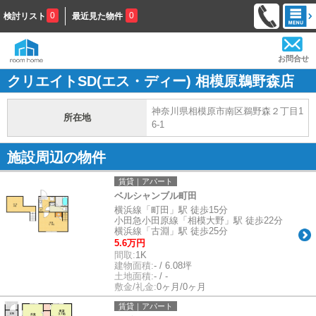
0
0
検討リスト
最近見た物件
お問合せ
クリエイトSD(エス・ディー) 相模原鵜野森店
神奈川県相模原市南区鵜野森２丁目1
所在地
6-1
施設周辺の物件
賃貸｜アパート
ベルシャンブル町田
横浜線「町田」駅 徒歩15分
小田急小田原線「相模大野」駅 徒歩22分
横浜線「古淵」駅 徒歩25分
5.6万円
間取:
1K
建物面積:
- / 6.08坪
土地面積:
- / -
敷金/礼金:
0ヶ月/0ヶ月
賃貸｜アパート