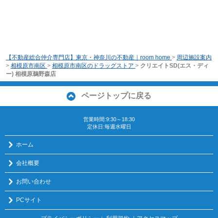
【不動産総合仲介専門店】東京・神奈川の不動産｜room home
>
周辺施設案内
>
相模原市南区
>
相模原市南区のドラッグストア
>
クリエイトSD(エス・ディ
ー) 相模原鵜野森店
ページトップに戻る
営業時間:9:30～18:30
定休日:毎週水曜日
ホーム
会社概要
お問い合わせ
PCサイト