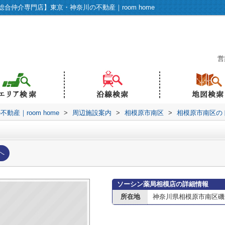
仲介専門店】東京・神奈川の不動産｜room home
営
産｜room home
>
周辺施設案内
>
相模原市南区
>
相模原市南区の
へ
ソーシン薬局相模店の詳細情報
所在地
神奈川県相模原市南区磯部