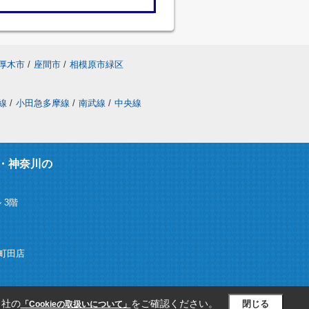
厚木市
/
座間市
/
相模原市緑区
線
/
小田急多摩線
/
南武線
/
中央線
・神奈川の
 3階
ム)町田店
当社の
をご確認ください。
閉じる
「Cookieの取扱いについて」