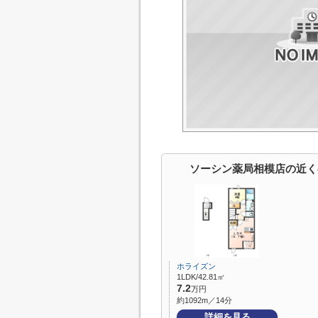
ソーシン薬局相模店の近く
ホライズン
1LDK/42.81㎡
7.2
万円
約1092m／14分
詳細を見る