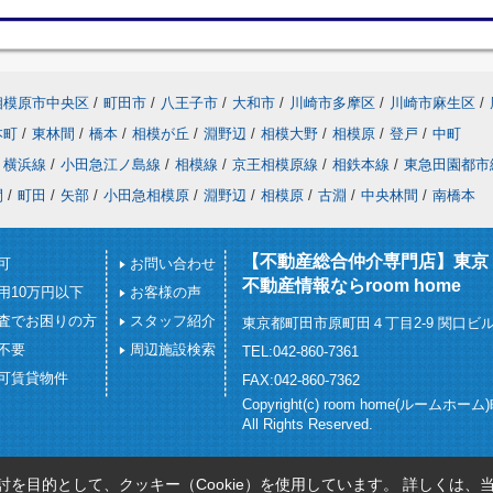
相模原市中央区
/
町田市
/
八王子市
/
大和市
/
川崎市多摩区
/
川崎市麻生区
/
本町
/
東林間
/
橋本
/
相模が丘
/
淵野辺
/
相模大野
/
相模原
/
登戸
/
中町
横浜線
/
小田急江ノ島線
/
相模線
/
京王相模原線
/
相鉄本線
/
東急田園都市
間
/
町田
/
矢部
/
小田急相模原
/
淵野辺
/
相模原
/
古淵
/
中央林間
/
南橋本
【不動産総合仲介専門店】東京
可
お問い合わせ
不動産情報ならroom home
用10万円以下
お客様の声
査でお困りの方
スタッフ紹介
東京都町田市原町田４丁目2-9 関口ビル
不要
周辺施設検索
TEL:042-860-7361
可賃貸物件
FAX:042-860-7362
Copyright(c) room home(ルームホー
All Rights Reserved.
を目的として、クッキー（Cookie）を使用しています。
詳しくは、