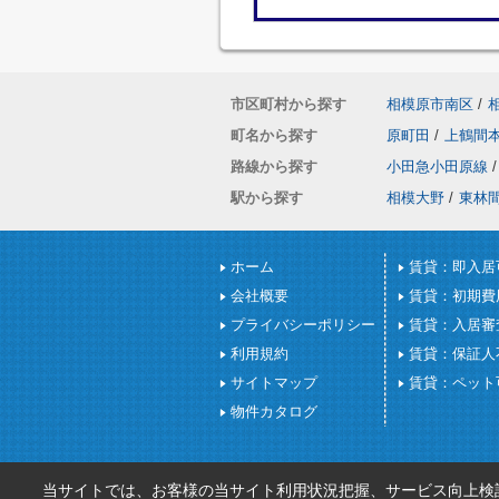
市区町村から探す
相模原市南区
/
町名から探す
原町田
/
上鶴間
路線から探す
小田急小田原線
/
駅から探す
相模大野
/
東林
ホーム
賃貸：即入居
会社概要
賃貸：初期費
プライバシーポリシー
賃貸：入居審
利用規約
賃貸：保証人
サイトマップ
賃貸：ペット
物件カタログ
当サイトでは、お客様の当サイト利用状況把握、サービス向上検討