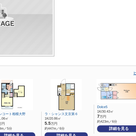
Dolce5
1K/30.43㎡
ンコート相模大野
ラ・シャンス文京第６
7
万円
1.06㎡
1K/20.86㎡
約423m／6分
5.5
万円
万円
詳細を見る
8m／5分
約447m／6分
詳細を見る
詳細を見る