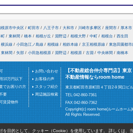
相模原市中央区
/
町田市
/
八王子市
/
大和市
/
川崎市多摩区
/
座間市
/
厚木市
本町
/
東林間
/
橋本
/
相模が丘
/
淵野辺
/
相模大野
/
中町
/
相模台
/
西生田
横浜線
/
小田急江ノ島線
/
相模線
/
相鉄本線
/
京王相模原線
/
東急田園都市
東林間
/
矢部
/
小田急相模原
/
淵野辺
/
相模原
/
古淵
/
中央林間
/
南橋本
【不動産総合仲介専門店】東京
可
お問い合わせ
不動産情報ならroom home
用10万円以下
お客様の声
査でお困りの方
スタッフ紹介
東京都町田市原町田４丁目2-9 関口ビル
不要
周辺施設検索
TEL:042-860-7361
可賃貸物件
FAX:042-860-7362
Copyright(c) room home(ルームホー
All Rights Reserved.
を目的として、クッキー（Cookie）を使用しています。
詳しくは、