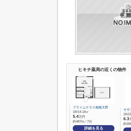
ヒキチ薬局の近くの物件
プライムテラス相模大野
サザ
1R/14.19㎡
1K/2
5.4
万円
6.3
約487m／7分
約35
詳細を見る