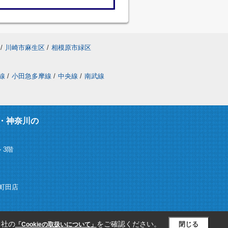
/
川崎市麻生区
/
相模原市緑区
線
/
小田急多摩線
/
中央線
/
南武線
・神奈川の
 3階
ム)町田店
当社の
をご確認ください。
閉じる
「Cookieの取扱いについて」