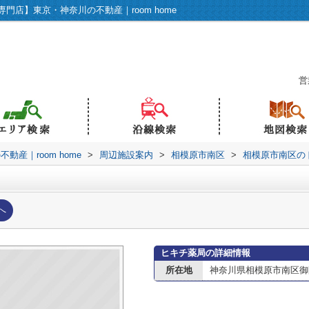
店】東京・神奈川の不動産｜room home
営
産｜room home
>
周辺施設案内
>
相模原市南区
>
相模原市南区の
へ
ヒキチ薬局の詳細情報
所在地
神奈川県相模原市南区御園