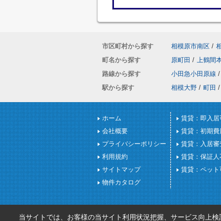
市区町村から探す
相模原市南区
/
町名から探す
原町田
/
上鶴間
路線から探す
小田急小田原線
/
駅から探す
相模大野
/
町田
/
ホーム
賃貸：即入居
会社概要
賃貸：初期費
プライバシーポリシー
賃貸：入居審
利用規約
賃貸：保証人
サイトマップ
賃貸：ペット
物件カタログ
当サイトでは、お客様の当サイト利用状況把握、サービス向上検討