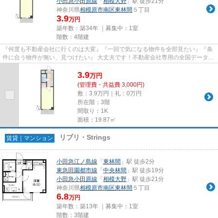
小田急小田原線
「
相模大野
」駅 徒歩21分
神奈川県
相模原市南区
東林間
５丁目
3.9
万円
築年数：築34年 ｜募集中：
1室
階数：4階建
『何度も不動産会社に行くのは大変』『一回で気になる物件を全部見たい』『条
件に合う物件が無い、見つけたい』 大丈夫です！不動産会社専用の全国データベ
ースを利用して、エリアを問...
3.9
万
円
(管理費・共益費 3,000円)
敷：3.9万円｜礼：0万円
所在階：3階
間取り：1K
面積：19.87㎡
リブリ・Strings
賃貸｜マンション
小田急江ノ島線
「
東林間
」駅 徒歩2分
東急田園都市線
「
中央林間
」駅 徒歩19分
小田急小田原線
「
相模大野
」駅 徒歩21分
神奈川県
相模原市南区
東林間
５丁目
6.8
万円
築年数：築13年 ｜募集中：
1室
階数：3階建