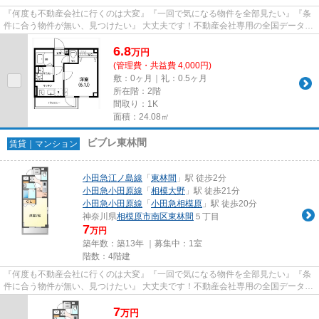
『何度も不動産会社に行くのは大変』『一回で気になる物件を全部見たい』『条
件に合う物件が無い、見つけたい』 大丈夫です！不動産会社専用の全国データベ
ースを利用して、エリアを問...
6.8
万
円
(管理費・共益費 4,000円)
敷：0ヶ月｜礼：0.5ヶ月
所在階：2階
間取り：1K
面積：24.08㎡
ビブレ東林間
賃貸｜マンション
小田急江ノ島線
「
東林間
」駅 徒歩2分
小田急小田原線
「
相模大野
」駅 徒歩21分
小田急小田原線
「
小田急相模原
」駅 徒歩20分
神奈川県
相模原市南区
東林間
５丁目
7
万円
築年数：築13年 ｜募集中：
1室
階数：4階建
『何度も不動産会社に行くのは大変』『一回で気になる物件を全部見たい』『条
件に合う物件が無い、見つけたい』 大丈夫です！不動産会社専用の全国データベ
ースを利用して、エリアを問...
7
万
円