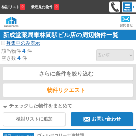
0
0
検討リスト
最近見た物件
お問合せ
新成堂薬局東林間駅ビル店の周辺物件一覧
募集中のみ表示
4
該当物件
件
4
空き数
件
さらに条件を絞り込む
物件リクエスト
チェックした物件をまとめて
検討リストに追加
お問い合わせ
ヴェルデコリーナ東林間
賃貸｜マンション