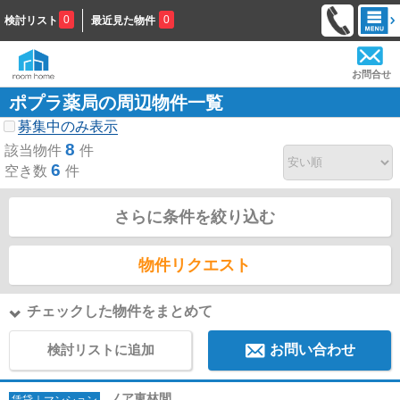
0
0
検討リスト
最近見た物件
お問合せ
ポプラ薬局の周辺物件一覧
募集中のみ表示
8
該当物件
件
6
空き数
件
さらに条件を絞り込む
物件リクエスト
チェックした物件をまとめて
検討リストに追加
お問い合わせ
ノア東林間
賃貸｜マンション