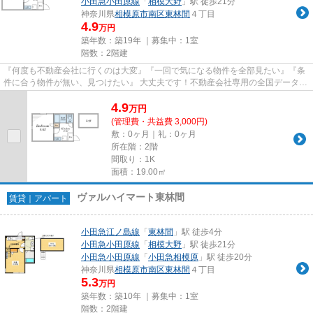
小田急小田原線
「
相模大野
」駅 徒歩21分
神奈川県
相模原市南区
東林間
４丁目
4.9
万円
築年数：築19年 ｜募集中：
1室
階数：2階建
『何度も不動産会社に行くのは大変』『一回で気になる物件を全部見たい』『条
件に合う物件が無い、見つけたい』 大丈夫です！不動産会社専用の全国データベ
ースを利用して、エリアを問...
4.9
万
円
(管理費・共益費 3,000円)
敷：0ヶ月｜礼：0ヶ月
所在階：2階
間取り：1K
面積：19.00㎡
ヴァルハイマート東林間
賃貸｜アパート
小田急江ノ島線
「
東林間
」駅 徒歩4分
小田急小田原線
「
相模大野
」駅 徒歩21分
小田急小田原線
「
小田急相模原
」駅 徒歩20分
神奈川県
相模原市南区
東林間
４丁目
5.3
万円
築年数：築10年 ｜募集中：
1室
階数：2階建