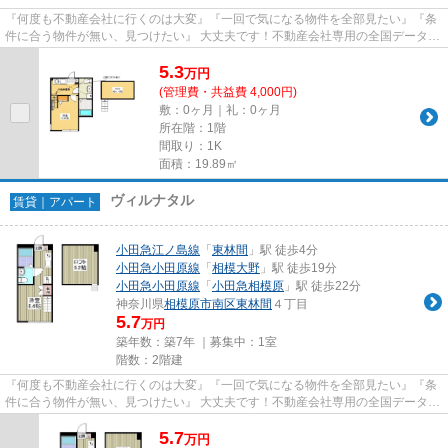
『何度も不動産会社に行くのは大変』『一回で気になる物件を全部見たい』『条
件に合う物件が無い、見つけたい』 大丈夫です！不動産会社専用の全国データベ
ースを利用して、エリアを問...
5.3
万
円
(管理費・共益費 4,000円)
敷：0ヶ月｜礼：0ヶ月
所在階：1階
間取り：1K
面積：19.89㎡
ヴィルナタル
賃貸｜アパート
小田急江ノ島線
「
東林間
」駅 徒歩4分
小田急小田原線
「
相模大野
」駅 徒歩19分
小田急小田原線
「
小田急相模原
」駅 徒歩22分
神奈川県
相模原市南区
東林間
４丁目
5.7
万円
築年数：築7年 ｜募集中：
1室
階数：2階建
『何度も不動産会社に行くのは大変』『一回で気になる物件を全部見たい』『条
件に合う物件が無い、見つけたい』 大丈夫です！不動産会社専用の全国データベ
ースを利用して、エリアを問...
5.7
万
円