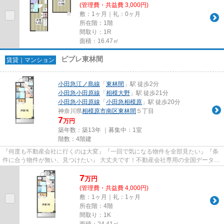
(管理費・共益費 3,000円)
敷：1ヶ月｜礼：0ヶ月
所在階：1階
間取り：1R
面積：16.47㎡
ビブレ東林間
賃貸｜マンション
小田急江ノ島線
「
東林間
」駅 徒歩2分
小田急小田原線
「
相模大野
」駅 徒歩21分
小田急小田原線
「
小田急相模原
」駅 徒歩20分
神奈川県
相模原市南区
東林間
５丁目
7
万円
築年数：築13年 ｜募集中：
1室
階数：4階建
『何度も不動産会社に行くのは大変』『一回で気になる物件を全部見たい』『条
件に合う物件が無い、見つけたい』 大丈夫です！不動産会社専用の全国データベ
ースを利用して、エリアを問...
7
万
円
(管理費・共益費 4,000円)
敷：1ヶ月｜礼：1ヶ月
所在階：4階
間取り：1K
面積：24.41㎡