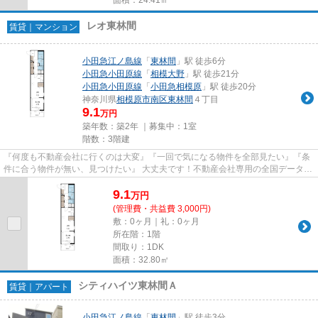
レオ東林間
賃貸｜マンション
小田急江ノ島線
「
東林間
」駅 徒歩6分
小田急小田原線
「
相模大野
」駅 徒歩21分
小田急小田原線
「
小田急相模原
」駅 徒歩20分
神奈川県
相模原市南区
東林間
４丁目
9.1
万円
築年数：築2年 ｜募集中：
1室
階数：3階建
『何度も不動産会社に行くのは大変』『一回で気になる物件を全部見たい』『条
件に合う物件が無い、見つけたい』 大丈夫です！不動産会社専用の全国データベ
ースを利用して、エリアを問...
9.1
万
円
(管理費・共益費 3,000円)
敷：0ヶ月｜礼：0ヶ月
所在階：1階
間取り：1DK
面積：32.80㎡
シティハイツ東林間Ａ
賃貸｜アパート
小田急江ノ島線
「
東林間
」駅 徒歩3分