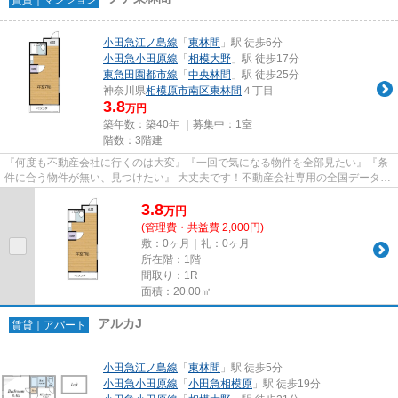
小田急江ノ島線
「
東林間
」駅 徒歩6分
小田急小田原線
「
相模大野
」駅 徒歩17分
東急田園都市線
「
中央林間
」駅 徒歩25分
神奈川県
相模原市南区
東林間
４丁目
3.8
万円
築年数：築40年 ｜募集中：
1室
階数：3階建
『何度も不動産会社に行くのは大変』『一回で気になる物件を全部見たい』『条
件に合う物件が無い、見つけたい』 大丈夫です！不動産会社専用の全国データベ
ースを利用して、エリアを問...
3.8
万
円
(管理費・共益費 2,000円)
敷：0ヶ月｜礼：0ヶ月
所在階：1階
間取り：1R
面積：20.00㎡
アルカJ
賃貸｜アパート
小田急江ノ島線
「
東林間
」駅 徒歩5分
小田急小田原線
「
小田急相模原
」駅 徒歩19分