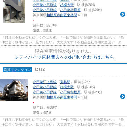
小田急小田原線
「
相模大野
」駅 徒歩20分
小田急小田原線
「
小田急相模原
」駅 徒歩20分
神奈川県
相模原市南区
東林間
４丁目
-
築年数：築10年
階数：2階建
『何度も不動産会社に行くのは大変』『一回で気になる物件を全部見たい』『条
件に合う物件が無い、見つけたい』 大丈夫です！不動産会社専用の全国データベ
ースを利用して、エリアを問...
現在空室情報がありません。
シティハイツ東林間Ａへのお問い合わせはこちら
ヒロ2
賃貸｜マンション
小田急江ノ島線
「
東林間
」駅 徒歩2分
小田急小田原線
「
相模大野
」駅 徒歩16分
小田急小田原線
「
小田急相模原
」駅 徒歩23分
神奈川県
相模原市南区
東林間
４丁目
-
築年数：築38年
階数：4階建
『何度も不動産会社に行くのは大変』『一回で気になる物件を全部見たい』『条
件に合う物件が無い、見つけたい』 大丈夫です！不動産会社専用の全国データベ