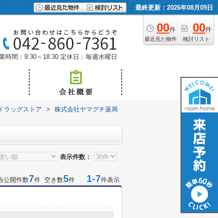
最終更新：2026年08月09日
00
00
件
件
最近見た物件
検討リスト
業時間：9:30～18:30
定休日：毎週水曜日
ドラッグストア
>
株式会社ヤマグチ薬局
表示件数：
7
5
1-7
当公開件数
件 空き数
件
件表示