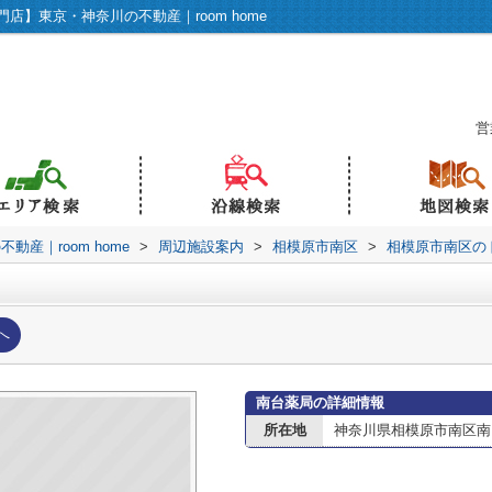
】東京・神奈川の不動産｜room home
営
産｜room home
>
周辺施設案内
>
相模原市南区
>
相模原市南区の
へ
南台薬局の詳細情報
所在地
神奈川県相模原市南区南台