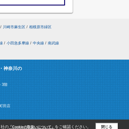
/
川崎市麻生区
/
相模原市緑区
線
/
小田急多摩線
/
中央線
/
南武線
・神奈川の
 3階
ム)町田店
当社の
をご確認ください。
閉じる
「Cookieの取扱いについて」