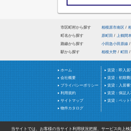
市区町村から探す
相模原市南区
/
町名から探す
原町田
/
上鶴間
路線から探す
小田急小田原線
/
駅から探す
相模大野
/
町田
/
ホーム
賃貸：即入居
会社概要
賃貸：初期費
プライバシーポリシー
賃貸：入居審
利用規約
賃貸：保証人
サイトマップ
賃貸：ペット
物件カタログ
当サイトでは、お客様の当サイト利用状況把握、サービス向上検討