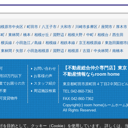
相模原市中央区
/
町田市
/
八王子市
/
大和市
/
川崎市多摩区
/
座間市
/
厚木市
本町
/
東林間
/
橋本
/
相模が丘
/
淵野辺
/
相模大野
/
中町
/
相模台
/
西生田
横浜線
/
小田急江ノ島線
/
相模線
/
相鉄本線
/
京王相模原線
/
東急田園都市
東林間
/
矢部
/
小田急相模原
/
淵野辺
/
相模原
/
古淵
/
中央林間
/
南橋本
【不動産総合仲介専門店】東京
可
お問い合わせ
不動産情報ならroom home
用10万円以下
お客様の声
査でお困りの方
スタッフ紹介
東京都町田市原町田４丁目2-9 関口ビル
不要
周辺施設検索
TEL:042-860-7361
可賃貸物件
FAX:042-860-7362
Copyright(c) room home(ルームホー
All Rights Reserved.
を目的として、クッキー（Cookie）を使用しています。
詳しくは、