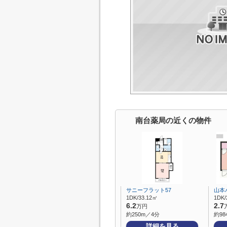
南台薬局の近くの物件
サニーフラット57
山本
1DK/33.12㎡
1DK/
6.2
2.7
万円
約250m／4分
約98
詳細を見る