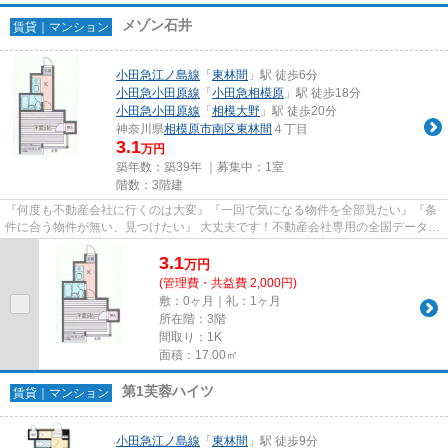
メゾン石井
賃貸｜マンション
小田急江ノ島線
「
東林間
」駅 徒歩6分
小田急小田原線
「
小田急相模原
」駅 徒歩18分
小田急小田原線
「
相模大野
」駅 徒歩20分
神奈川県
相模原市南区
東林間
４丁目
3.1
万円
築年数：築39年 ｜募集中：
1室
階数：3階建
『何度も不動産会社に行くのは大変』『一回で気になる物件を全部見たい』『条
件に合う物件が無い、見つけたい』 大丈夫です！不動産会社専用の全国データベ
ースを利用して、エリアを問...
3.1
万
円
(管理費・共益費 2,000円)
敷：0ヶ月｜礼：1ヶ月
所在階：3階
間取り：1K
面積：17.00㎡
第1芙蓉ハイツ
賃貸｜マンション
小田急江ノ島線
「
東林間
」駅 徒歩9分