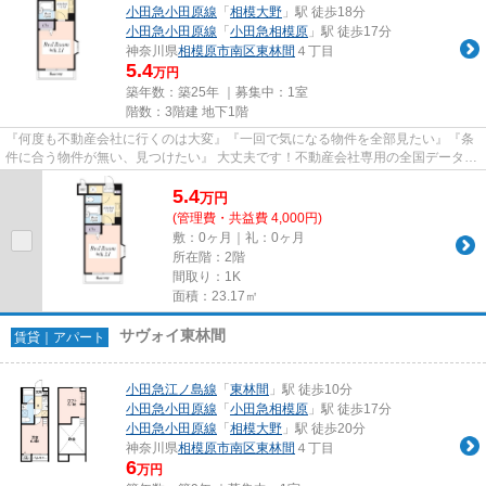
小田急小田原線
「
相模大野
」駅 徒歩18分
小田急小田原線
「
小田急相模原
」駅 徒歩17分
神奈川県
相模原市南区
東林間
４丁目
5.4
万円
築年数：築25年 ｜募集中：
1室
階数：3階建 地下1階
『何度も不動産会社に行くのは大変』『一回で気になる物件を全部見たい』『条
件に合う物件が無い、見つけたい』 大丈夫です！不動産会社専用の全国データベ
ースを利用して、エリアを問...
5.4
万
円
(管理費・共益費 4,000円)
敷：0ヶ月｜礼：0ヶ月
所在階：2階
間取り：1K
面積：23.17㎡
サヴォイ東林間
賃貸｜アパート
小田急江ノ島線
「
東林間
」駅 徒歩10分
小田急小田原線
「
小田急相模原
」駅 徒歩17分
小田急小田原線
「
相模大野
」駅 徒歩20分
神奈川県
相模原市南区
東林間
４丁目
6
万円