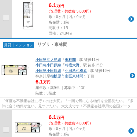
6.1
万
円
(管理費・共益費 5,000円)
敷：0ヶ月｜礼：0ヶ月
所在階：1階
間取り：1R
面積：24.84㎡
リブリ・東林間
賃貸｜マンション
小田急江ノ島線
「
東林間
」駅 徒歩11分
小田急小田原線
「
相模大野
」駅 徒歩15分
小田急小田原線
「
小田急相模原
」駅 徒歩19分
神奈川県
相模原市南区
東林間
１丁目
6.1
万円
築年数：築9年 ｜募集中：
1室
階数：3階建
『何度も不動産会社に行くのは大変』『一回で気になる物件を全部見たい』『条
件に合う物件が無い、見つけたい』 大丈夫です！不動産会社専用の全国データベ
ースを利用して、エリアを問...
6.1
万
円
(管理費・共益費 4,000円)
敷：0ヶ月｜礼：0ヶ月
所在階：1階