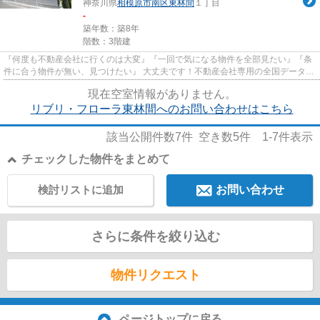
神奈川県
相模原市南区
東林間
１丁目
-
築年数：築8年
階数：3階建
『何度も不動産会社に行くのは大変』『一回で気になる物件を全部見たい』『条
件に合う物件が無い、見つけたい』 大丈夫です！不動産会社専用の全国データベ
ースを利用して、エリアを問...
現在空室情報がありません。
リブリ・フローラ東林間へのお問い合わせはこちら
該当公開件数
7
件 空き数
5
件
1-7
件表示
チェックした物件をまとめて
検討リストに追加
お問い合わせ
さらに条件を絞り込む
物件リクエスト
ページトップに戻る