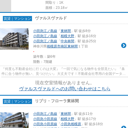
間取り：1K
面積：23.18㎡
ヴァルスヴァルド
賃貸｜マンション
小田急江ノ島線
「
東林間
」駅 徒歩8分
小田急江ノ島線
「
相模大野
」駅 徒歩16分
小田急江ノ島線
「
中央林間
」駅 徒歩25分
神奈川県
相模原市南区
東林間
１丁目
-
築年数：築6年
階数：7階建
『何度も不動産会社に行くのは大変』『一回で気になる物件を全部見たい』『条
件に合う物件が無い、見つけたい』 大丈夫です！不動産会社専用の全国データベ
ースを利用して、エリアを問...
現在空室情報がありません。
ヴァルスヴァルドへのお問い合わせはこちら
リブリ・フローラ東林間
賃貸｜マンション
小田急江ノ島線
「
東林間
」駅 徒歩11分
小田急小田原線
「
相模大野
」駅 徒歩17分
小田急小田原線
「
小田急相模原
」駅 徒歩18分