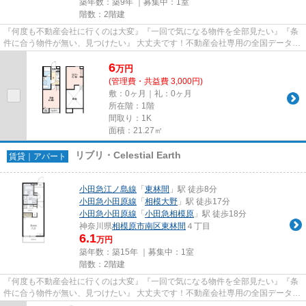
築年数：築9年 ｜募集中：
1室
階数：2階建
『何度も不動産会社に行くのは大変』『一回で気になる物件を全部見たい』『条
件に合う物件が無い、見つけたい』 大丈夫です！不動産会社専用の全国データベ
ースを利用して、エリアを問...
6
万
円
(管理費・共益費 3,000円)
敷：0ヶ月｜礼：0ヶ月
所在階：1階
間取り：1K
面積：21.27㎡
リブリ・Celestial Earth
賃貸｜アパート
小田急江ノ島線
「
東林間
」駅 徒歩8分
小田急小田原線
「
相模大野
」駅 徒歩17分
小田急小田原線
「
小田急相模原
」駅 徒歩18分
神奈川県
相模原市南区
東林間
４丁目
6.1
万円
築年数：築15年 ｜募集中：
1室
階数：2階建
『何度も不動産会社に行くのは大変』『一回で気になる物件を全部見たい』『条
件に合う物件が無い、見つけたい』 大丈夫です！不動産会社専用の全国データベ
ースを利用して、エリアを問...