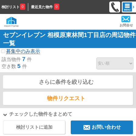
0
0
検討リスト
最近見た物件
お問合せ
セブンイレブン 相模原東林間1丁目店の周辺物件
一覧
募集中のみ表示
7
該当物件
件
5
空き数
件
さらに条件を絞り込む
物件リクエスト
チェックした物件をまとめて
検討リストに追加
お問い合わせ