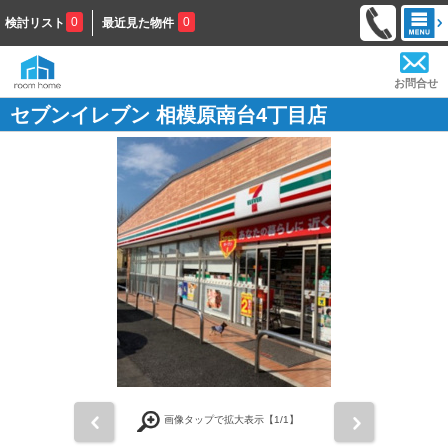
0
0
検討リスト
最近見た物件
お問合せ
セブンイレブン 相模原南台4丁目店
前
次
画像タップで拡大表示【
1
/1】