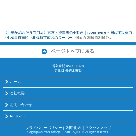
【不動産総合仲介専門店】東京・神奈川の不動産｜room home
>
周辺施設案内
>
相模原市南区
>
相模原市南区のスーパー
>
Big-A 相模原相模台店
ページトップに戻る
営業時間:9:30～18:30
定休日:毎週水曜日
ホーム
会社概要
お問い合わせ
PCサイト
プライバシーポリシー
利用規約
｜アクセスマップ
｜
Copyright(c) room home(ルームホーム)町田店 All rights reserved.