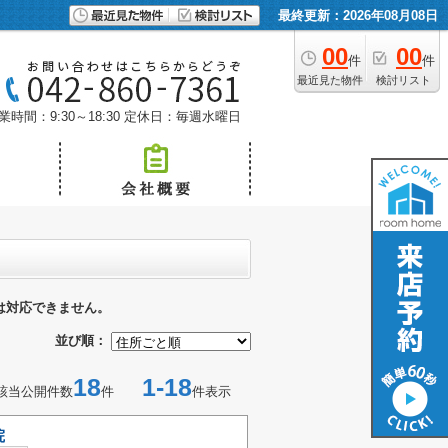
最終更新：2026年08月08日
00
00
件
件
最近見た物件
検討リスト
業時間：9:30～18:30
定休日：毎週水曜日
は対応できません。
並び順：
18
1-18
該当公開件数
件
件表示
院