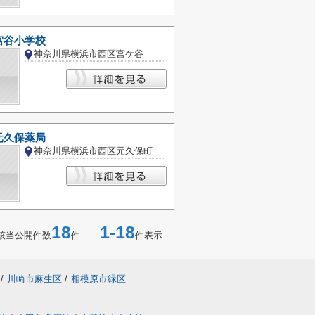
宮谷小学校
神奈川県横浜市西区宮ケ谷
元久保薬局
神奈川県横浜市西区元久保町
18
1-18
該当公開件数
件
件表示
/
川崎市麻生区
/
相模原市緑区