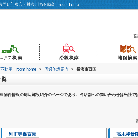
店】東京・神奈川の不動産｜room home
営
産｜room home
>
周辺施設案内
>
横浜市西区
一覧
※物件情報の周辺施設紹介のページであり、各店舗への問い合わせは当社で
利正寺保育園
高木接骨