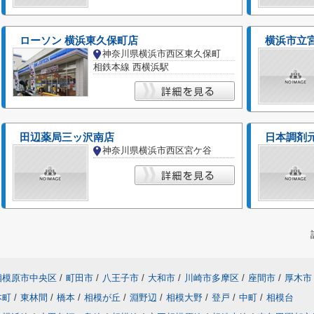
ローソン 横浜東久保町店
横浜市立
神奈川県横浜市西区東久保町
相鉄本線 西横浜駅
田辺薬局三ッ沢南店
日本調剤
神奈川県横浜市西区宮ケ谷
相模原市中央区
/
町田市
/
八王子市
/
大和市
/
川崎市多摩区
/
座間市
/
厚木市
本町
/
東林間
/
橋本
/
相模が丘
/
淵野辺
/
相模大野
/
登戸
/
中町
/
相模台