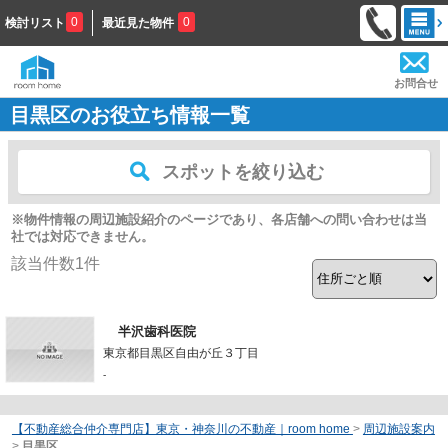
0
0
検討リスト
最近見た物件
お問合せ
目黒区のお役立ち情報一覧
スポットを絞り込む
※物件情報の周辺施設紹介のページであり、各店舗への問い合わせは当
社では対応できません。
該当件数
1
件
半沢歯科医院
東京都目黒区自由が丘３丁目
-
【不動産総合仲介専門店】東京・神奈川の不動産｜room home
>
周辺施設案内
>
目黒区