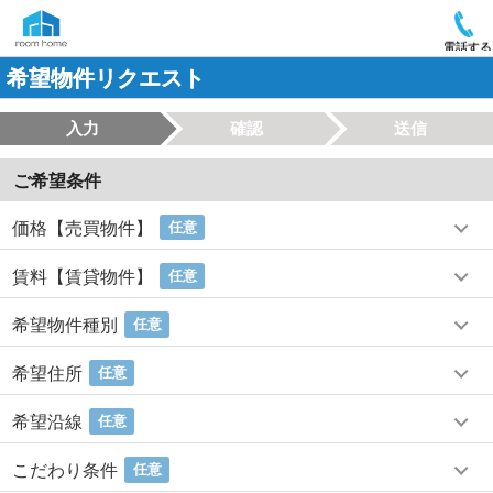
電話する
希望物件リクエスト
入力
確認
送信
ご希望条件
価格【売買物件】
任意
賃料【賃貸物件】
任意
希望物件種別
任意
希望住所
任意
希望沿線
任意
こだわり条件
任意