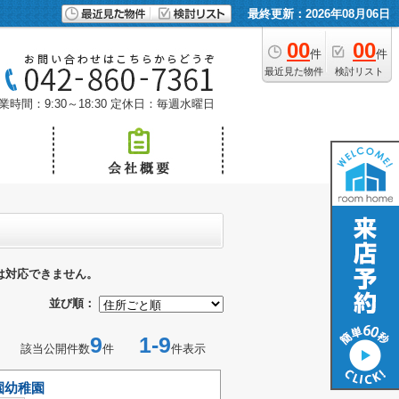
最終更新：2026年08月06日
00
00
件
件
最近見た物件
検討リスト
業時間：9:30～18:30
定休日：毎週水曜日
は対応できません。
並び順：
9
1-9
該当公開件数
件
件表示
園幼稚園