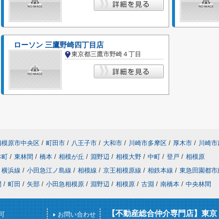
ローソン 三鷹野崎四丁目店
東京都三鷹市野崎４丁目
相模原市中央区
/
町田市
/
八王子市
/
大和市
/
川崎市多摩区
/
厚木市
/
川崎市
本町
/
東林間
/
橋本
/
相模が丘
/
淵野辺
/
相模大野
/
中町
/
登戸
/
相模原
横浜線
/
小田急江ノ島線
/
相模線
/
京王相模原線
/
相鉄本線
/
東急田園都市
間
/
町田
/
矢部
/
小田急相模原
/
淵野辺
/
相模原
/
古淵
/
南橋本
/
中央林間
【不動産総合仲介専門店】東京
可
お問い合わせ