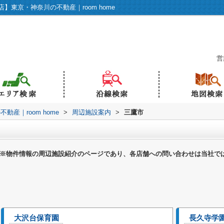
東京・神奈川の不動産｜room home
営
産｜room home
>
周辺施設案内
>
三鷹市
※物件情報の周辺施設紹介のページであり、各店舗への問い合わせは当社で
大沢台保育園
長久寺学