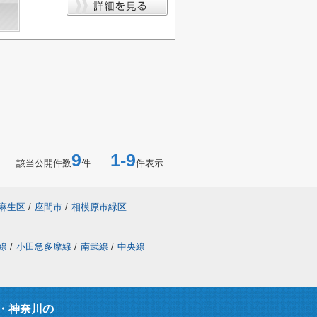
9
1-9
該当公開件数
件
件表示
麻生区
/
座間市
/
相模原市緑区
線
/
小田急多摩線
/
南武線
/
中央線
・神奈川の