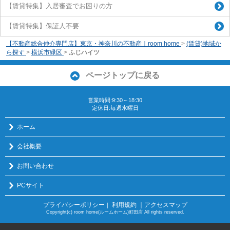
【賃貸特集】入居審査でお困りの方
【賃貸特集】保証人不要
【不動産総合仲介専門店】東京・神奈川の不動産｜room home
>
(賃貸)地域か
ら探す
>
横浜市緑区
>
ふじハイツ
ページトップに戻る
営業時間:9:30～18:30
定休日:毎週水曜日
ホーム
会社概要
お問い合わせ
PCサイト
プライバシーポリシー
利用規約
｜アクセスマップ
｜
Copyright(c) room home(ルームホーム)町田店 All rights reserved.