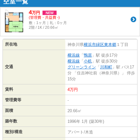
空室一覧
4
万
円
NEW
(管理費・共益費 -)
敷：1ヶ月｜礼：0ヶ月
2階 / 1K / 20.66㎡
所在地
神奈川県
横浜市緑区
東本郷
１丁目
横浜線
「
鴨居
」駅 徒歩17分
横浜線
「
小机
」駅 徒歩30分
交通
グリーンライン
「
川和町
」駅 バス17
分 「住吉神社前（神奈川県）」 停歩
15分
賃料
4万円
管理費等
-
面積
20.66㎡
築年数
1996年 1月 (築30年)
種別/構造
アパート/木造