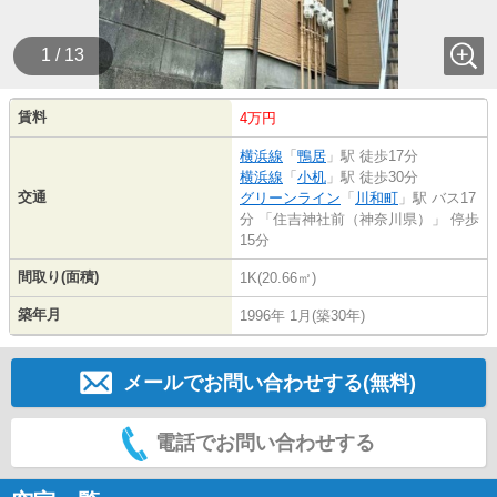
1 / 13
賃料
4万円
横浜線
「
鴨居
」駅 徒歩17分
横浜線
「
小机
」駅 徒歩30分
交通
グリーンライン
「
川和町
」駅 バス17
分 「住吉神社前（神奈川県）」 停歩
15分
間取り(面積)
1K(20.66㎡)
築年月
1996年 1月(築30年)
メールでお問い合わせする(無料)
電話でお問い合わせする