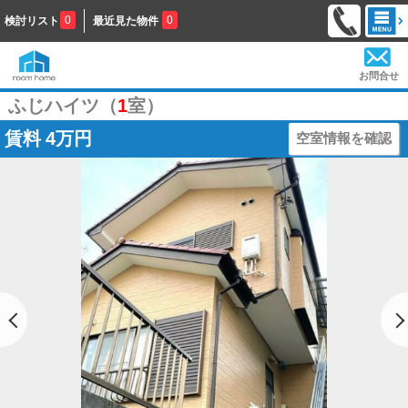
0
0
検討リスト
最近見た物件
お問合せ
ふじハイツ（
1
室）
賃料
4万円
空室情報を確認