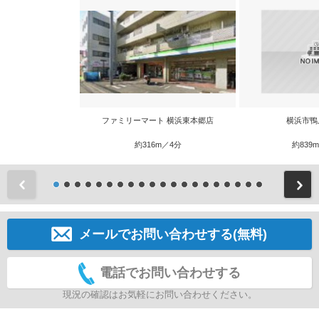
ファミリーマート 横浜東本郷店
横浜市鴨
約316m／4分
約839
前
メールでお問い合わせする(無料)
電話でお問い合わせする
現況の確認はお気軽にお問い合わせください。