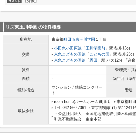
【外観】
コメント
リズ東玉川学園
の物件概要
所在地
東京都
町田市
東玉川学園
１丁目
小田急小田原線
「
玉川学園前
」駅 徒歩13分
東急こどもの国線
「
こどもの国
」駅 徒歩23分
交通
東急こどもの国線
「
恩田
」駅 バス12分 「奈
賃料
-
管理費・共
面積
-
築年月（築
マンション / 鉄筋コンクリー
種別/構造
階建
ト
room home(ルームホーム)町田店
東京都町田
TEL:042-860-7361
東京都知事 (1) 第112411
取扱会社
・公益社団法人 全国宅地建物取引業不動産
引業不動産協会 東京本部