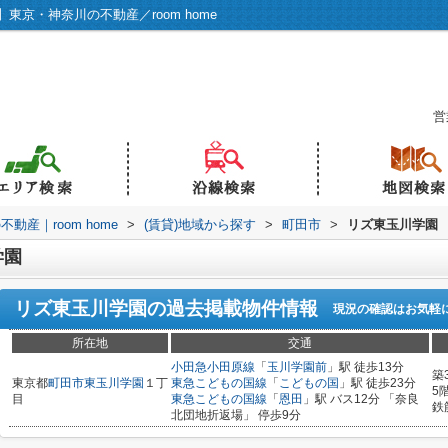
京・神奈川の不動産／room home
営
産｜room home
>
(賃貸)地域から探す
>
町田市
>
リズ東玉川学園
学園
リズ東玉川学園
の過去掲載物件情報
現況の確認はお気軽
所在地
交通
小田急小田原線
「
玉川学園前
」駅 徒歩13分
築
東京都
町田市
東玉川学園
１丁
東急こどもの国線
「
こどもの国
」駅 徒歩23分
5
目
東急こどもの国線
「
恩田
」駅 バス12分 「奈良
鉄
北団地折返場」 停歩9分