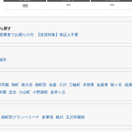
3階
***
***
ら探す
居審査でお困りの方
【賃貸特集】保証人不要
城市
川学園
旭町
南大谷
南町田
金森
小川
三輪町
木曽東
金森東
能ヶ谷
成瀬
学園
忠生
小山町
小野路町
金井ヶ丘
南町田グランベリーＰ
多摩境
鶴川
玉川学園前