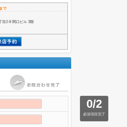
店まで
2-9 関口ビル 3階
0
/
2
必須項目完了