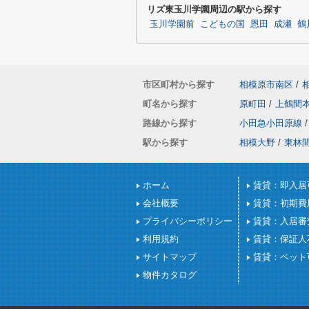
リズ東玉川学園周辺の駅から探す
玉川学園前
こどもの国
恩田
成瀬
鶴
市区町村から探す
相模原市南区
/
町名から探す
原町田
/
上鶴間
路線から探す
小田急小田原線
/
駅から探す
相模大野
/
東林
ホーム
賃貸：即入居
会社概要
賃貸：初期費
プライバシーポリシー
賃貸：入居審
利用規約
賃貸：保証人
サイトマップ
賃貸：ペット
物件カタログ