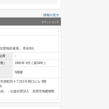
情報の見方
【マンション】
良北団地折返場」 停歩9分
益費
-
年数）
1991年 9月 ( 築34年 )
5階建
市原町田４丁目2-9 関口ビル 3階
号
協会、・公益社団法人 全国宅地建物取