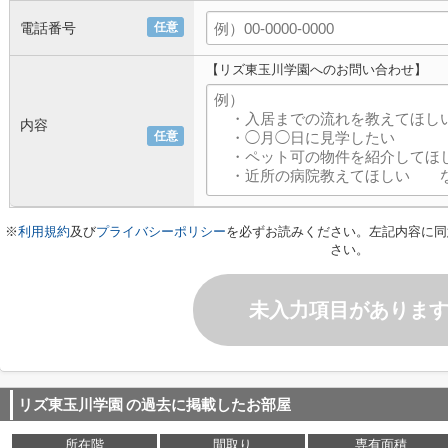
電話番号
任意
【リズ東玉川学園へのお問い合わせ】
内容
任意
※
利用規約
及び
プライバシーポリシー
を必ずお読みください。左記内容に同
さい。
未入力項目がありま
リズ東玉川学園
の過去に掲載したお部屋
所在階
間取り
専有面積