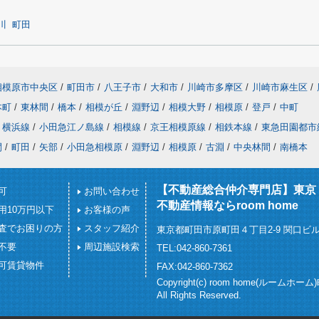
川
町田
相模原市中央区
/
町田市
/
八王子市
/
大和市
/
川崎市多摩区
/
川崎市麻生区
/
本町
/
東林間
/
橋本
/
相模が丘
/
淵野辺
/
相模大野
/
相模原
/
登戸
/
中町
横浜線
/
小田急江ノ島線
/
相模線
/
京王相模原線
/
相鉄本線
/
東急田園都市
間
/
町田
/
矢部
/
小田急相模原
/
淵野辺
/
相模原
/
古淵
/
中央林間
/
南橋本
【不動産総合仲介専門店】東京
可
お問い合わせ
不動産情報ならroom home
用10万円以下
お客様の声
査でお困りの方
スタッフ紹介
東京都町田市原町田４丁目2-9 関口ビル
不要
周辺施設検索
TEL:042-860-7361
可賃貸物件
FAX:042-860-7362
Copyright(c) room home(ルームホー
All Rights Reserved.