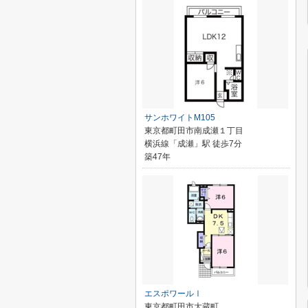
サンホワイトM105
東京都町田市南成瀬１丁目
横浜線「成瀬」駅 徒歩7分
築47年
エスポワールⅠ
東京都町田市大蔵町