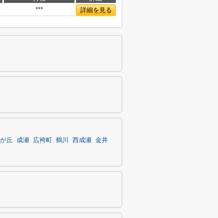
***
詳細を見る
が丘
成瀬
広袴町
鶴川
西成瀬
金井