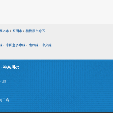
厚木市
/
座間市
/
相模原市緑区
線
/
小田急多摩線
/
南武線
/
中央線
・神奈川の
 3階
ム)町田店