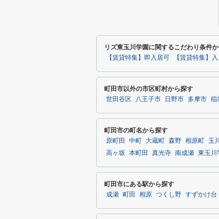
リズ東玉川学園に関するこだわり条件か
【賃貸特集】即入居可
【賃貸特集】入
町田市以外の市区町村から探す
世田谷区
八王子市
日野市
多摩市
稲
町田市の町名から探す
原町田
中町
大蔵町
森野
相原町
玉
高ヶ坂
本町田
真光寺
南成瀬
東玉川
町田市にある駅から探す
成瀬
町田
相原
つくし野
すずかけ台